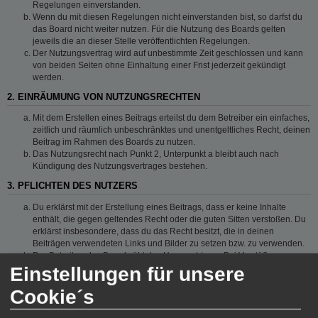
Regelungen einverstanden.
Wenn du mit diesen Regelungen nicht einverstanden bist, so darfst du
das Board nicht weiter nutzen. Für die Nutzung des Boards gelten
jeweils die an dieser Stelle veröffentlichten Regelungen.
Der Nutzungsvertrag wird auf unbestimmte Zeit geschlossen und kann
von beiden Seiten ohne Einhaltung einer Frist jederzeit gekündigt
werden.
2. EINRÄUMUNG VON NUTZUNGSRECHTEN
Mit dem Erstellen eines Beitrags erteilst du dem Betreiber ein einfaches,
zeitlich und räumlich unbeschränktes und unentgeltliches Recht, deinen
Beitrag im Rahmen des Boards zu nutzen.
Das Nutzungsrecht nach Punkt 2, Unterpunkt a bleibt auch nach
Kündigung des Nutzungsvertrages bestehen.
3. PFLICHTEN DES NUTZERS
Du erklärst mit der Erstellung eines Beitrags, dass er keine Inhalte
enthält, die gegen geltendes Recht oder die guten Sitten verstoßen. Du
erklärst insbesondere, dass du das Recht besitzt, die in deinen
Beiträgen verwendeten Links und Bilder zu setzen bzw. zu verwenden.
Der Betreiber des Boards übt das Hausrecht aus. Bei Verstößen gegen
diese Nutzungsbedingungen oder anderer im Board veröffentlichten
Einstellungen für unsere
Regeln kann der Betreiber dich nach Abmahnung zeitweise oder
Cookie´s
dauerhaft von der Nutzung dieses Boards ausschließen und dir ein
Hausverbot erteilen.
Du nimmst zur Kenntnis, dass der Betreiber keine Verantwortung für die