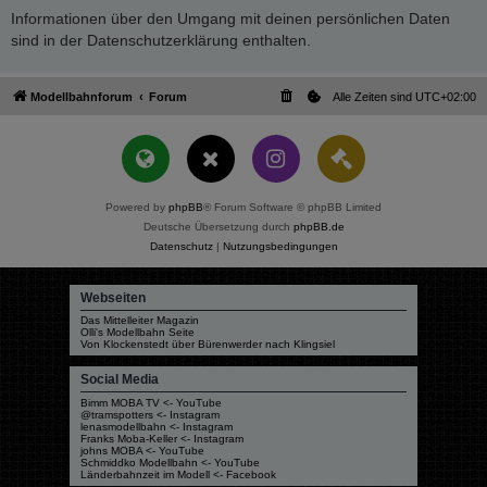
Informationen über den Umgang mit deinen persönlichen Daten
sind in der Datenschutzerklärung enthalten.
Modellbahnforum
Forum
Alle Zeiten sind
UTC+02:00
Powered by
phpBB
® Forum Software © phpBB Limited
Deutsche Übersetzung durch
phpBB.de
Datenschutz
|
Nutzungsbedingungen
Webseiten
Das Mittelleiter Magazin
Olli's Modellbahn Seite
Von Klockenstedt über Bürenwerder nach Klingsiel
Social Media
Bimm MOBA TV <- YouTube
@tramspotters <- Instagram
lenasmodellbahn <- Instagram
Franks Moba-Keller <- Instagram
johns MOBA <- YouTube
Schmiddko Modellbahn <- YouTube
Länderbahnzeit im Modell <- Facebook