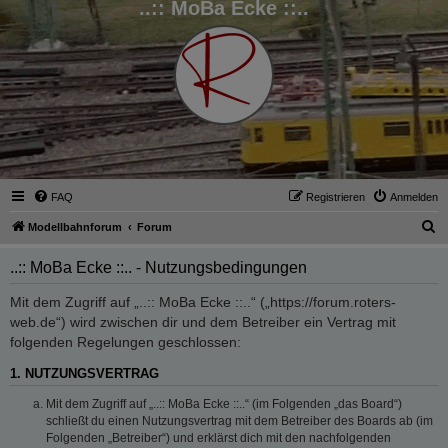
..:: MoBa Ecke ::..
FAQ
Registrieren
Anmelden
S
Modellbahnforum
Forum
u
..:: MoBa Ecke ::.. - Nutzungsbedingungen
c
h
Mit dem Zugriff auf „..:: MoBa Ecke ::..“ („https://forum.roters-
web.de“) wird zwischen dir und dem Betreiber ein Vertrag mit
e
folgenden Regelungen geschlossen:
1. NUTZUNGSVERTRAG
Mit dem Zugriff auf „..:: MoBa Ecke ::..“ (im Folgenden „das Board“)
schließt du einen Nutzungsvertrag mit dem Betreiber des Boards ab (im
Folgenden „Betreiber“) und erklärst dich mit den nachfolgenden