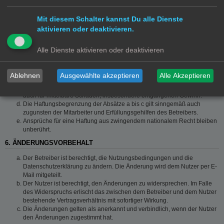
grob fahrlässigem Verhalten oder bei Schäden aus der Verletzung von
Leben, Körper und Gesundheit und der Verletzung wesentlicher
Mit diesem Schalter kannst Du alle Dienste
Vertragspflichten (Kardinalpflichten) auf die bei Vertragsschluss
typischerweise vorhersehbaren Schäden und im übrigen der Höhe nach
aktivieren oder deaktivieren.
auf die vertragstypischen Durchschnittsschäden begrenzt. Dies gilt auch
für mittelbare Folgeschäden wie insbesondere entgangenen Gewinn.
Alle Dienste aktivieren oder deaktivieren
Die Haftung ist gegenüber Unternehmern außer bei der Verletzung von
Leben, Körper und Gesundheit oder vorsätzlichem oder grob
fahrlässigem Verhalten des Betreibers auf die bei Vertragsschluss
Ablehnen
Ausgewählte akzeptieren
Alle Akzeptieren
typischerweise vorhersehbaren Schäden und im Übrigen der Höhe
nach auf die vertragstypischen Durchschnittsschäden begrenzt. Dies gilt
auch für mittelbare Schäden, insbesondere entgangenen Gewinn.
Die Haftungsbegrenzung der Absätze a bis c gilt sinngemäß auch
zugunsten der Mitarbeiter und Erfüllungsgehilfen des Betreibers.
Ansprüche für eine Haftung aus zwingendem nationalem Recht bleiben
unberührt.
6. ÄNDERUNGSVORBEHALT
Der Betreiber ist berechtigt, die Nutzungsbedingungen und die
Datenschutzerklärung zu ändern. Die Änderung wird dem Nutzer per E-
Mail mitgeteilt.
Der Nutzer ist berechtigt, den Änderungen zu widersprechen. Im Falle
des Widerspruchs erlischt das zwischen dem Betreiber und dem Nutzer
bestehende Vertragsverhältnis mit sofortiger Wirkung.
Die Änderungen gelten als anerkannt und verbindlich, wenn der Nutzer
den Änderungen zugestimmt hat.