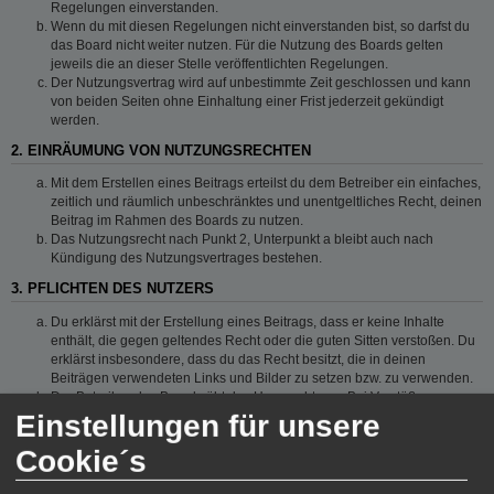
Regelungen einverstanden.
Wenn du mit diesen Regelungen nicht einverstanden bist, so darfst du
das Board nicht weiter nutzen. Für die Nutzung des Boards gelten
jeweils die an dieser Stelle veröffentlichten Regelungen.
Der Nutzungsvertrag wird auf unbestimmte Zeit geschlossen und kann
von beiden Seiten ohne Einhaltung einer Frist jederzeit gekündigt
werden.
2. EINRÄUMUNG VON NUTZUNGSRECHTEN
Mit dem Erstellen eines Beitrags erteilst du dem Betreiber ein einfaches,
zeitlich und räumlich unbeschränktes und unentgeltliches Recht, deinen
Beitrag im Rahmen des Boards zu nutzen.
Das Nutzungsrecht nach Punkt 2, Unterpunkt a bleibt auch nach
Kündigung des Nutzungsvertrages bestehen.
3. PFLICHTEN DES NUTZERS
Du erklärst mit der Erstellung eines Beitrags, dass er keine Inhalte
enthält, die gegen geltendes Recht oder die guten Sitten verstoßen. Du
erklärst insbesondere, dass du das Recht besitzt, die in deinen
Beiträgen verwendeten Links und Bilder zu setzen bzw. zu verwenden.
Der Betreiber des Boards übt das Hausrecht aus. Bei Verstößen gegen
diese Nutzungsbedingungen oder anderer im Board veröffentlichten
Einstellungen für unsere
Regeln kann der Betreiber dich nach Abmahnung zeitweise oder
Cookie´s
dauerhaft von der Nutzung dieses Boards ausschließen und dir ein
Hausverbot erteilen.
Du nimmst zur Kenntnis, dass der Betreiber keine Verantwortung für die