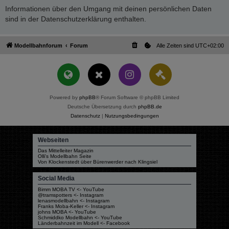
Informationen über den Umgang mit deinen persönlichen Daten
sind in der Datenschutzerklärung enthalten.
Modellbahnforum
Forum
Alle Zeiten sind
UTC+02:00
Powered by
phpBB
® Forum Software © phpBB Limited
Deutsche Übersetzung durch
phpBB.de
Datenschutz
|
Nutzungsbedingungen
Webseiten
Das Mittelleiter Magazin
Olli's Modellbahn Seite
Von Klockenstedt über Bürenwerder nach Klingsiel
Social Media
Bimm MOBA TV <- YouTube
@tramspotters <- Instagram
lenasmodellbahn <- Instagram
Franks Moba-Keller <- Instagram
johns MOBA <- YouTube
Schmiddko Modellbahn <- YouTube
Länderbahnzeit im Modell <- Facebook