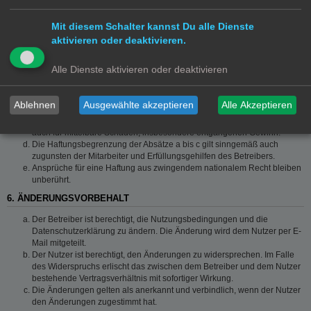
grob fahrlässigem Verhalten oder bei Schäden aus der Verletzung von
Leben, Körper und Gesundheit und der Verletzung wesentlicher
Mit diesem Schalter kannst Du alle Dienste
Vertragspflichten (Kardinalpflichten) auf die bei Vertragsschluss
typischerweise vorhersehbaren Schäden und im übrigen der Höhe nach
aktivieren oder deaktivieren.
auf die vertragstypischen Durchschnittsschäden begrenzt. Dies gilt auch
für mittelbare Folgeschäden wie insbesondere entgangenen Gewinn.
Alle Dienste aktivieren oder deaktivieren
Die Haftung ist gegenüber Unternehmern außer bei der Verletzung von
Leben, Körper und Gesundheit oder vorsätzlichem oder grob
fahrlässigem Verhalten des Betreibers auf die bei Vertragsschluss
Ablehnen
Ausgewählte akzeptieren
Alle Akzeptieren
typischerweise vorhersehbaren Schäden und im Übrigen der Höhe
nach auf die vertragstypischen Durchschnittsschäden begrenzt. Dies gilt
auch für mittelbare Schäden, insbesondere entgangenen Gewinn.
Die Haftungsbegrenzung der Absätze a bis c gilt sinngemäß auch
zugunsten der Mitarbeiter und Erfüllungsgehilfen des Betreibers.
Ansprüche für eine Haftung aus zwingendem nationalem Recht bleiben
unberührt.
6. ÄNDERUNGSVORBEHALT
Der Betreiber ist berechtigt, die Nutzungsbedingungen und die
Datenschutzerklärung zu ändern. Die Änderung wird dem Nutzer per E-
Mail mitgeteilt.
Der Nutzer ist berechtigt, den Änderungen zu widersprechen. Im Falle
des Widerspruchs erlischt das zwischen dem Betreiber und dem Nutzer
bestehende Vertragsverhältnis mit sofortiger Wirkung.
Die Änderungen gelten als anerkannt und verbindlich, wenn der Nutzer
den Änderungen zugestimmt hat.