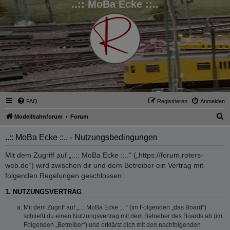
..:: MoBa Ecke ::..
FAQ
Registrieren
Anmelden
S
Modellbahnforum
Forum
u
..:: MoBa Ecke ::.. - Nutzungsbedingungen
c
h
Mit dem Zugriff auf „..:: MoBa Ecke ::..“ („https://forum.roters-
web.de“) wird zwischen dir und dem Betreiber ein Vertrag mit
e
folgenden Regelungen geschlossen:
1. NUTZUNGSVERTRAG
Mit dem Zugriff auf „..:: MoBa Ecke ::..“ (im Folgenden „das Board“)
schließt du einen Nutzungsvertrag mit dem Betreiber des Boards ab (im
Folgenden „Betreiber“) und erklärst dich mit den nachfolgenden