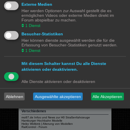
Modellbahnforum
Forum
Alle Zeiten sind
UTC+02:00
Externe Medien
Hier werden Optionen zur Auswahl gestellt die es
ermöglichen Videos oder externe Medien direkt im
Forum abspielbar zu machen.
1
Dienst
Powered by
phpBB
® Forum Software © phpBB Limited
Besucher-Statistiken
Deutsche Übersetzung durch
phpBB.de
Hier können dienste ausgewählt werden die für die
Datenschutz
|
Nutzungsbedingungen
Erfassung von Besucher-Statistiken genutzt werden.
1
Dienst
Webseiten
Das Mittelleiter Magazin
Mit diesem Schalter kannst Du alle Dienste
Olli's Modellbahn Seite
Von Klockenstedt über Bürenwerder nach Klingsiel
aktivieren oder deaktivieren.
Social Media
Alle Dienste aktivieren oder deaktivieren
Bimm MOBA TV <- YouTube
@tramspotters <- Instagram
lenasmodellbahn <- Instagram
Franks Moba-Keller <- Instagram
johns MOBA <- YouTube
Ablehnen
Ausgewählte akzeptieren
Alle Akzeptieren
Schmiddko Modellbahn <- YouTube
Länderbahnzeit im Modell <- Facebook
Verschiedenes
mo87.de Infos und News zur H0 Straßenfahrzeuge
Hamburger Hochbahn Modelle
Heiko Wolbink | Alterung von Modellen
RailControl - Forum