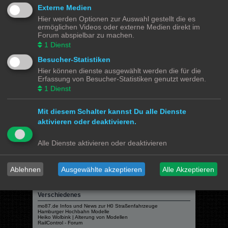
Modellbahnforum
Forum
Alle Zeiten sind
UTC+02:00
Externe Medien
Hier werden Optionen zur Auswahl gestellt die es
ermöglichen Videos oder externe Medien direkt im
Forum abspielbar zu machen.
1
Dienst
Powered by
phpBB
® Forum Software © phpBB Limited
Besucher-Statistiken
Deutsche Übersetzung durch
phpBB.de
Hier können dienste ausgewählt werden die für die
Datenschutz
|
Nutzungsbedingungen
Erfassung von Besucher-Statistiken genutzt werden.
1
Dienst
Webseiten
Das Mittelleiter Magazin
Mit diesem Schalter kannst Du alle Dienste
Olli's Modellbahn Seite
Von Klockenstedt über Bürenwerder nach Klingsiel
aktivieren oder deaktivieren.
Social Media
Alle Dienste aktivieren oder deaktivieren
Bimm MOBA TV <- YouTube
@tramspotters <- Instagram
lenasmodellbahn <- Instagram
Franks Moba-Keller <- Instagram
johns MOBA <- YouTube
Ablehnen
Ausgewählte akzeptieren
Alle Akzeptieren
Schmiddko Modellbahn <- YouTube
Länderbahnzeit im Modell <- Facebook
Verschiedenes
mo87.de Infos und News zur H0 Straßenfahrzeuge
Hamburger Hochbahn Modelle
Heiko Wolbink | Alterung von Modellen
RailControl - Forum