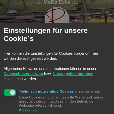
..:: MoBa Ecke ::..
Einstellungen für unsere
Cookie´s
FAQ
Registrieren
Anmelden
Hier können die Einstellungen für Cookies vorgenommen
S
werden die evtl. gesetzt werden.
Modellbahnforum
Forum
u
Passwort zurücksetzen
Allgemeine Hinweise und Informationen können in unserer
c
Datenschutzerklärung
bzw.
Nutzungsbedingungen
h
E-Mail-Adresse:
eingesehen werden.
Du musst die E-Mail-Adresse angeben, die in deinem Profil hinterlegt ist. Diese hast du
e
bei der Registrierung angegeben oder nachträglich in deinem persönlichen Bereich
geändert.
Technisch notwendige Cookies
(immer erforderlich)
Diese Cookies sind voreingestellte Werte und müssen
akzeptiert werden, da diese für den Betrieb der
Webseite erforderlich sind.
2
Dienste