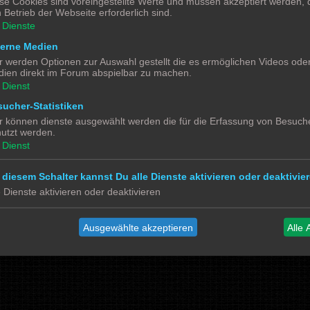
se Cookies sind voreingestellte Werte und müssen akzeptiert werden, d
 Betrieb der Webseite erforderlich sind.
Dienste
terne Medien
r werden Optionen zur Auswahl gestellt die es ermöglichen Videos ode
Powered by
phpBB
® Forum Software © phpBB Limited
ien direkt im Forum abspielbar zu machen.
Deutsche Übersetzung durch
phpBB.de
Dienst
Datenschutz
|
Nutzungsbedingungen
ucher-Statistiken
r können dienste ausgewählt werden die für die Erfassung von Besuche
Social Media
utzt werden.
Bimm MOBA TV <- YouTube
Dienst
@tramspotters <- Instagram
lenasmodellbahn <- Instagram
Franks Moba-Keller <- Instagram
johns MOBA <- YouTube
 diesem Schalter kannst Du alle Dienste aktivieren oder deaktivier
Schmiddko Modellbahn <- YouTube
Länderbahnzeit im Modell <- Facebook
e Dienste aktivieren oder deaktivieren
Ausgewählte akzeptieren
Alle 