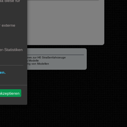
a diese für
r externe
r-Statistiken
Verschiedenes
mo87.de Infos und News zur H0 Straßenfahrzeuge
Hamburger Hochbahn Modelle
Heiko Wolbink | Alterung von Modellen
RailControl - Forum
en.
Akzeptieren