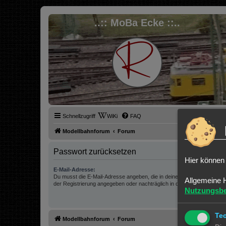
..:: MoBa Ecke ::..
Schnellzugriff
WiKi
FAQ
Modellbahnforum
Forum
Passwort zurücksetzen
Hier können 
E-Mail-Adresse:
Du musst die E-Mail-Adresse angeben, die in deinem Profil hinterlegt is
Allgemeine 
der Registrierung angegeben oder nachträglich in deinem persönlichen
Nutzungsb
Te
Modellbahnforum
Forum