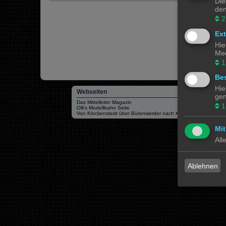
Die
den
2
Ex
Hie
Med
1
Bes
Hie
Webseiten
gen
Das Mittelleiter Magazin
1
Olli's Modellbahn Seite
Von Klockenstedt über Bürenwerder nach Klingsiel
Mit
All
Ablehnen