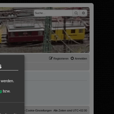
Suche
Erweiterte Suche
Registrieren
Anmelden
s
t werden.
g
bzw.
Cookies löschen
Cookie-Einstellungen
Alle Zeiten sind
UTC+02:00