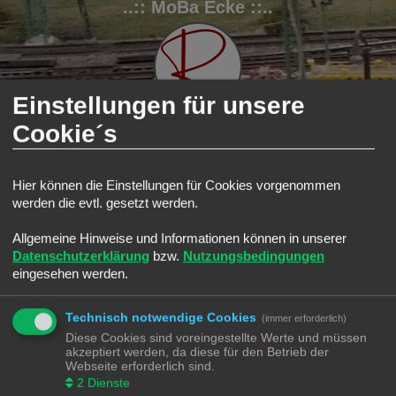
..:: MoBa Ecke ::..
Einstellungen für unsere
Cookie´s
FAQ
Registrieren
Anmelden
Hier können die Einstellungen für Cookies vorgenommen
S
werden die evtl. gesetzt werden.
Modellbahnforum
Forum
u
Passwort zurücksetzen
Allgemeine Hinweise und Informationen können in unserer
c
Datenschutzerklärung
bzw.
Nutzungsbedingungen
h
E-Mail-Adresse:
eingesehen werden.
Du musst die E-Mail-Adresse angeben, die in deinem Profil hinterlegt ist. Diese hast du
e
bei der Registrierung angegeben oder nachträglich in deinem persönlichen Bereich
geändert.
Technisch notwendige Cookies
(immer erforderlich)
Diese Cookies sind voreingestellte Werte und müssen
akzeptiert werden, da diese für den Betrieb der
Webseite erforderlich sind.
2
Dienste