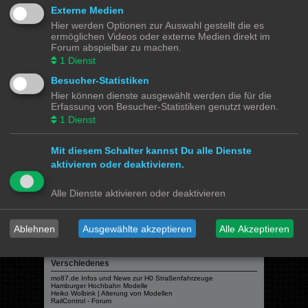
Modellbahnforum
Forum
Alle Zeiten sind
UTC+02:00
Externe Medien
Hier werden Optionen zur Auswahl gestellt die es
ermöglichen Videos oder externe Medien direkt im
Forum abspielbar zu machen.
1
Dienst
Powered by
phpBB
® Forum Software © phpBB Limited
Besucher-Statistiken
Deutsche Übersetzung durch
phpBB.de
Hier können dienste ausgewählt werden die für die
Datenschutz
|
Nutzungsbedingungen
Erfassung von Besucher-Statistiken genutzt werden.
1
Dienst
Webseiten
Das Mittelleiter Magazin
Mit diesem Schalter kannst Du alle Dienste
Olli's Modellbahn Seite
Von Klockenstedt über Bürenwerder nach Klingsiel
aktivieren oder deaktivieren.
Social Media
Alle Dienste aktivieren oder deaktivieren
Bimm MOBA TV <- YouTube
@tramspotters <- Instagram
lenasmodellbahn <- Instagram
Franks Moba-Keller <- Instagram
johns MOBA <- YouTube
Ablehnen
Ausgewählte akzeptieren
Alle Akzeptieren
Schmiddko Modellbahn <- YouTube
Länderbahnzeit im Modell <- Facebook
Verschiedenes
mo87.de Infos und News zur H0 Straßenfahrzeuge
Hamburger Hochbahn Modelle
Heiko Wolbink | Alterung von Modellen
RailControl - Forum