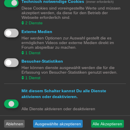
Themen:
1
Technisch notwendige Cookies
(immer erforderlich)
Diese Cookies sind voreingestellte Werte und müssen
Wartung | Reparatur
akzeptiert werden, da diese für den Betrieb der
Webseite erforderlich sind.
Umbauten | Eigenbauten
2
Dienste
Themen:
7
Externe Medien
Hier werden Optionen zur Auswahl gestellt die es
ermöglichen Videos oder externe Medien direkt im
Gehe zu
Forum abspielbar zu machen.
1
Dienst
Modellbahnforum
Forum
Alle Zeiten sind
UTC+02:00
Besucher-Statistiken
Hier können dienste ausgewählt werden die für die
Erfassung von Besucher-Statistiken genutzt werden.
1
Dienst
Powered by
phpBB
® Forum Software © phpBB Limited
Mit diesem Schalter kannst Du alle Dienste
Deutsche Übersetzung durch
phpBB.de
Datenschutz
|
Nutzungsbedingungen
aktivieren oder deaktivieren.
Alle Dienste aktivieren oder deaktivieren
Webseiten
Das Mittelleiter Magazin
Olli's Modellbahn Seite
Von Klockenstedt über Bürenwerder nach Klingsiel
Ablehnen
Ausgewählte akzeptieren
Alle Akzeptieren