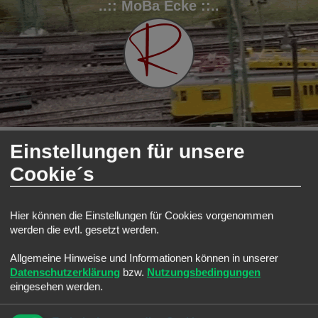
..:: MoBa Ecke ::..
FAQ
Registrieren
Anmelden
Einstellungen für unsere
S
Modellbahnforum
Forum
Technikecke
Cookie´s
u
Technikecke
c
Forum
h
Hier können die Einstellungen für Cookies vorgenommen
werden die evtl. gesetzt werden.
e
Analog
Alles zur analogen Technik
Allgemeine Hinweise und Informationen können in unserer
Digital
Datenschutzerklärung
bzw.
Nutzungsbedingungen
Alles zur Digitaltechnik
Themen:
4
eingesehen werden.
Technik
Alles zur zusätzlichen Technik