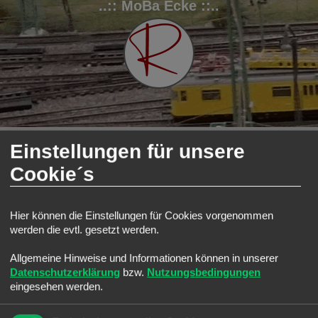
..:: MoBa Ecke ::..
FAQ
Registrieren
Anmelden
Einstellungen für unsere
S
Modellbahnforum
Forum
Technikecke
Cookie´s
u
Technikecke
c
Forum
h
Hier können die Einstellungen für Cookies vorgenommen
werden die evtl. gesetzt werden.
e
Analog
Alles zur analogen Technik
Allgemeine Hinweise und Informationen können in unserer
Digital
Datenschutzerklärung
bzw.
Nutzungsbedingungen
Alles zur Digitaltechnik
Themen:
4
eingesehen werden.
Technik
Alles zur zusätzlichen Technik