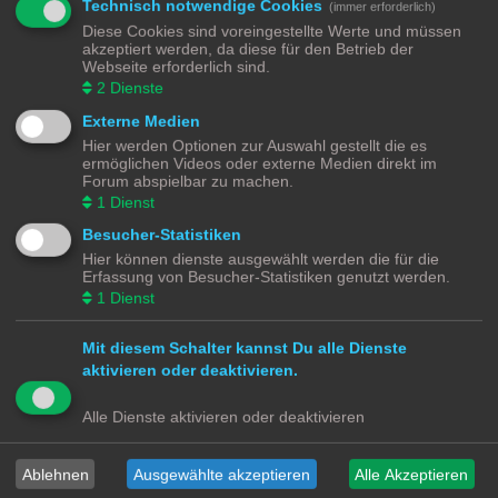
Themen:
1
Technisch notwendige Cookies
(immer erforderlich)
Diese Cookies sind voreingestellte Werte und müssen
Wartung | Reparatur
akzeptiert werden, da diese für den Betrieb der
Webseite erforderlich sind.
Umbauten | Eigenbauten
2
Dienste
Themen:
7
Externe Medien
Hier werden Optionen zur Auswahl gestellt die es
ermöglichen Videos oder externe Medien direkt im
Gehe zu
Forum abspielbar zu machen.
1
Dienst
Modellbahnforum
Forum
Alle Zeiten sind
UTC+02:00
Besucher-Statistiken
Hier können dienste ausgewählt werden die für die
Erfassung von Besucher-Statistiken genutzt werden.
1
Dienst
Powered by
phpBB
® Forum Software © phpBB Limited
Mit diesem Schalter kannst Du alle Dienste
Deutsche Übersetzung durch
phpBB.de
Datenschutz
|
Nutzungsbedingungen
aktivieren oder deaktivieren.
Alle Dienste aktivieren oder deaktivieren
Webseiten
Das Mittelleiter Magazin
Olli's Modellbahn Seite
Von Klockenstedt über Bürenwerder nach Klingsiel
Ablehnen
Ausgewählte akzeptieren
Alle Akzeptieren