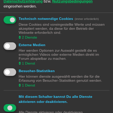
Datenschutzerklärung
bzw.
Nutzungsbedingungen
Bewertung: 14.29%
eingesehen werden.
Funktion der 4 Dipschalter an der Märklin 6021
Letzter Beitrag von
Ralph
«
Sa 4. Dez 2021, 21:28
Technisch notwendige Cookies
(immer erforderlich)
Züge nach Neustart wieder im Schattenbahnhof starten
Diese Cookies sind voreingestellte Werte und müssen
Letzter Beitrag von
Ralph
«
Sa 4. Dez 2021, 20:13
akzeptiert werden, da diese für den Betrieb der
Webseite erforderlich sind.
Neues Thema
2
Dienste
4 Themen • Seite
1
von
1
Externe Medien
Gehe zu
Hier werden Optionen zur Auswahl gestellt die es
ermöglichen Videos oder externe Medien direkt im
BERECHTIGUNGEN IN DIESEM FORUM
Forum abspielbar zu machen.
Du darfst
keine
neuen Themen in diesem Forum erstellen.
1
Dienst
Du darfst
keine
Antworten zu Themen in diesem Forum erstellen.
Du darfst deine Beiträge in diesem Forum
nicht
ändern.
Besucher-Statistiken
Du darfst deine Beiträge in diesem Forum
nicht
löschen.
Hier können dienste ausgewählt werden die für die
Du darfst
keine
Dateianhänge in diesem Forum erstellen.
Erfassung von Besucher-Statistiken genutzt werden.
Modellbahnforum
Forum
Alle Zeiten sind
UTC+02:00
1
Dienst
Mit diesem Schalter kannst Du alle Dienste
aktivieren oder deaktivieren.
Powered by
phpBB
® Forum Software © phpBB Limited
Alle Dienste aktivieren oder deaktivieren