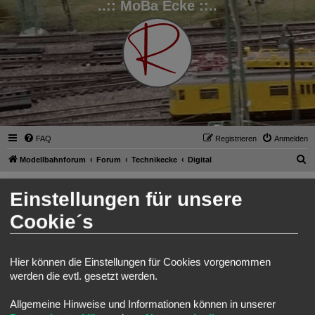
..:: MoBa Ecke ::..
FAQ
Registrieren
Anmelden
S
Modellbahnforum
Forum
Technikecke
Digital
u
Digital
Einstellungen für unsere
c
Suche
Erweiterte Such
Neues Thema
h
Cookie´s
4 Themen • Seite
1
von
1
e
Themen
Hier können die Einstellungen für Cookies vorgenommen
Märklin K83 Weichendecoder - Separate Stromeinspeisung
Letzter Beitrag von
Moba_GM
«
So 27. Mär 2022, 15:37
werden die evtl. gesetzt werden.
Bewertung: 14.29%
Allgemeine Hinweise und Informationen können in unserer
Equalizer in Sounddecoder
Letzter Beitrag von
Modellbauhütte
«
So 30. Jan 2022, 22:21