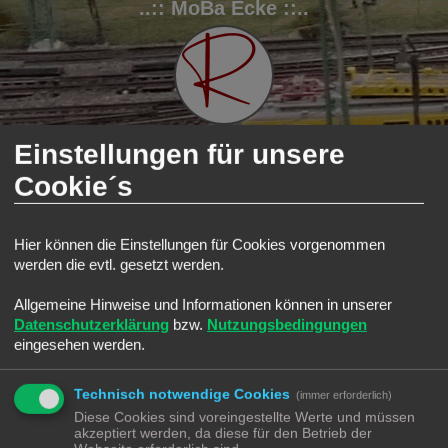
..:: MoBa Ecke ::..
Einstellungen für unsere
Cookie´s
FAQ
Registrieren
Anmelden
S
Modellbahnforum
Forum
Technikecke
Wartung | Reparatur
Hier können die Einstellungen für Cookies vorgenommen
u
Wartung | Reparatur
werden die evtl. gesetzt werden.
c
Suche
Erweiterte Such
Neues Thema
h
Allgemeine Hinweise und Informationen können in unserer
0 Themen • Seite
1
von
1
Datenschutzerklärung
bzw.
Nutzungsbedingungen
e
eingesehen werden.
In diesem Forum gibt es keine Themen oder Beiträge.
Gehe zu
Technisch notwendige Cookies
(immer erforderlich)
Diese Cookies sind voreingestellte Werte und müssen
BERECHTIGUNGEN IN DIESEM FORUM
akzeptiert werden, da diese für den Betrieb der
Du darfst
keine
neuen Themen in diesem Forum erstellen.