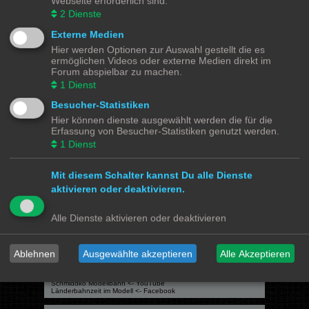
Webseite erforderlich sind.
Du darfst
keine
Antworten zu Themen in diesem Forum erstellen.
Du darfst deine Beiträge in diesem Forum
nicht
ändern.
2
Dienste
Du darfst deine Beiträge in diesem Forum
nicht
löschen.
Du darfst
keine
Dateianhänge in diesem Forum erstellen.
Externe Medien
Hier werden Optionen zur Auswahl gestellt die es
Modellbahnforum
Forum
Alle Zeiten sind
UTC+02:00
ermöglichen Videos oder externe Medien direkt im
Forum abspielbar zu machen.
1
Dienst
Besucher-Statistiken
Hier können dienste ausgewählt werden die für die
Powered by
phpBB
® Forum Software © phpBB Limited
Erfassung von Besucher-Statistiken genutzt werden.
Deutsche Übersetzung durch
phpBB.de
1
Dienst
Datenschutz
|
Nutzungsbedingungen
Mit diesem Schalter kannst Du alle Dienste
Webseiten
aktivieren oder deaktivieren.
Das Mittelleiter Magazin
Olli's Modellbahn Seite
Von Klockenstedt über Bürenwerder nach Klingsiel
Alle Dienste aktivieren oder deaktivieren
Social Media
Bimm MOBA TV <- YouTube
Ablehnen
Ausgewählte akzeptieren
Alle Akzeptieren
@tramspotters <- Instagram
lenasmodellbahn <- Instagram
Franks Moba-Keller <- Instagram
johns MOBA <- YouTube
Schmiddko Modellbahn <- YouTube
Länderbahnzeit im Modell <- Facebook