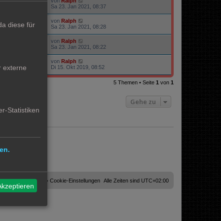
von
Ralph
12794
Sa 23. Jan 2021, 08:37
von
Ralph
a diese für
12805
Sa 23. Jan 2021, 08:28
von
Ralph
13666
Sa 23. Jan 2021, 08:22
von
Ralph
37053
r externe
Di 15. Okt 2019, 08:52
5 Themen • Seite
1
von
1
Gehe zu
r-Statistiken
en.
Cookies löschen
Cookie-Einstellungen
Alle Zeiten sind
UTC+02:00
Akzeptieren