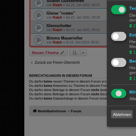
Silikon Gussformen
von
Ralph
»
Sa 23. Jan 2021, 08:37
Te
Gleise "rosten"
Die
von
Ralph
»
Sa 23. Jan 2021, 08:28
den
2
Gleisschotter
von
Ralph
»
Sa 23. Jan 2021, 08:22
Ex
Bimms Mauerroller
Hie
von
Ralph
»
Di 15. Okt 2019, 08:52
Med
1
Neues Thema
Bes
Zurück zur Foren-Übersicht
Hie
gen
BERECHTIGUNGEN IN DIESEM FORUM
1
Du darfst
keine
neuen Themen in diesem Forum erstellen.
Du darfst
keine
Antworten zu Themen in diesem Forum erstellen.
Du darfst deine Beiträge in diesem Forum
nicht
ändern.
Mit
Du darfst deine Beiträge in diesem Forum
nicht
löschen.
All
Du darfst
keine
Dateianhänge in diesem Forum erstellen.
Modellbahnforum
Forum
Ablehnen