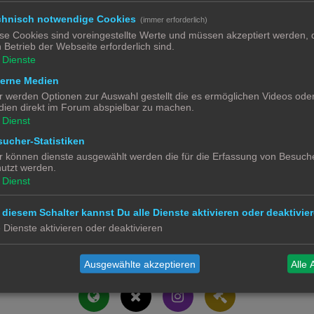
0
chnisch notwendige Cookies
(immer erforderlich)
se Cookies sind voreingestellte Werte und müssen akzeptiert werden, d
0
 Betrieb der Webseite erforderlich sind.
Dienste
0
terne Medien
0
r werden Optionen zur Auswahl gestellt die es ermöglichen Videos ode
ien direkt im Forum abspielbar zu machen.
Dienst
ucher-Statistiken
r können dienste ausgewählt werden die für die Erfassung von Besuche
utzt werden.
Dienst
 diesem Schalter kannst Du alle Dienste aktivieren oder deaktivier
e Dienste aktivieren oder deaktivieren
Alle 
Ausgewählte akzeptieren
Alle 