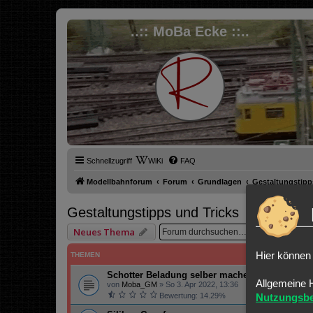
..:: MoBa Ecke ::..
Schnellzugriff
WiKi
FAQ
Modellbahnforum
Forum
Grundlagen
Gestaltungstipp
Gestaltungstipps und Tricks
Suche
Er
Neues Thema
Hier können 
THEMEN
Schotter Beladung selber machen
Allgemeine 
von
Moba_GM
»
So 3. Apr 2022, 13:36
Nutzungsb
Bewertung: 14.29%