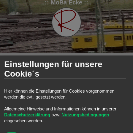
..:: MoBa Ecke ::..
FAQ
Registrieren
Anmelden
Einstellungen für unsere
S
Modellbahnforum
Forum
Stammtisch
Cookie´s
u
Stammtisch
c
Forum
h
Hier können die Einstellungen für Cookies vorgenommen
e
Das bin ich ...
werden die evtl. gesetzt werden.
Stell dich hier vor
Themen:
4
Allgemeine Hinweise und Informationen können in unserer
Smaltalk
Datenschutzerklärung
bzw.
Nutzungsbedingungen
Für alles und jeden ...
Themen:
4
eingesehen werden.
Meine Anlage ...
Vorstellung deiner Anlage