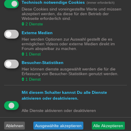
Technisch notwendige Cookies
(immer erforderlich)
Bautagebuch ...
Diese Cookies sind voreingestellte Werte und müssen
Dokus zu Modellbahnanlagen
akzeptiert werden, da diese für den Betrieb der
Webseite erforderlich sind.
Spiele & Co.
2
Dienste
Vorstellung von Spielen und nützlicher Software
Themen:
4
Externe Medien
Hier werden Optionen zur Auswahl gestellt die es
ermöglichen Videos oder externe Medien direkt im
Gehe zu
Forum abspielbar zu machen.
1
Dienst
Modellbahnforum
Forum
Alle Zeiten sind
UTC+02:00
Besucher-Statistiken
Hier können dienste ausgewählt werden die für die
Erfassung von Besucher-Statistiken genutzt werden.
1
Dienst
Powered by
phpBB
® Forum Software © phpBB Limited
Mit diesem Schalter kannst Du alle Dienste
Deutsche Übersetzung durch
phpBB.de
aktivieren oder deaktivieren.
Datenschutz
|
Nutzungsbedingungen
Alle Dienste aktivieren oder deaktivieren
Webseiten
Das Mittelleiter Magazin
Olli's Modellbahn Seite
Von Klockenstedt über Bürenwerder nach Klingsiel
Ablehnen
Ausgewählte akzeptieren
Alle Akzeptieren