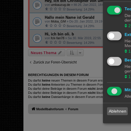
Hey, ich bin Christopher von umbauzug.de
von
umbauzug.de
»
Mi 26. Jan 2022, 18:04
Te
Bewertung: 14.29%
Die
Hallo mein Name ist Gerald
den
von
Moba_GM
»
Do 20. Jan 2022, 19:19
2
Bewertung: 14.29%
Hi, ich bin oli. b
Ex
von
fck-fan78
»
Sa 30. Mär 2019, 22:55
Hie
Bewertung: 14.29%
Med
1
Neues Thema
Bes
Zurück zur Foren-Übersicht
Hie
gen
BERECHTIGUNGEN IN DIESEM FORUM
1
Du darfst
keine
neuen Themen in diesem Forum erstellen.
Du darfst
keine
Antworten zu Themen in diesem Forum erstellen.
Du darfst deine Beiträge in diesem Forum
nicht
ändern.
Mit
Du darfst deine Beiträge in diesem Forum
nicht
löschen.
All
Du darfst
keine
Dateianhänge in diesem Forum erstellen.
Modellbahnforum
Forum
Ablehnen