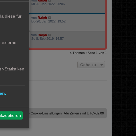
von
Ralph
14134
Mi 26. Jan 2022, 20:06
a diese für
von
Ralph
18776
Do 20. Jan 2022, 19:52
von
Ralph
21668
So 8. Sep 2019, 16:57
r externe
4 Themen • Seite
1
von
1
Gehe zu
r-Statistiken
en.
Cookies löschen
Cookie-Einstellungen
Alle Zeiten sind
UTC+02:00
Akzeptieren