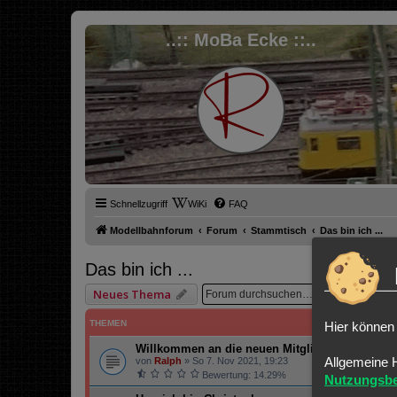
..:: MoBa Ecke ::..
Schnellzugriff
WiKi
FAQ
Modellbahnforum
Forum
Stammtisch
Das bin ich ...
Das bin ich ...
Suche
Er
Neues Thema
THEMEN
Hier können 
Willkommen an die neuen Mitglieder
Allgemeine 
von
Ralph
»
So 7. Nov 2021, 19:23
Bewertung: 14.29%
Nutzungsb