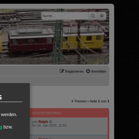
Suche
Erweiterte Suche
Registrieren
Anmelden
s
4 Themen • Seite
1
von
1
ZUGRIFFE
LETZTER BEITRAG
t werden.
von
Ralph
220584
So 14. Jan 2024, 11:59
g
bzw.