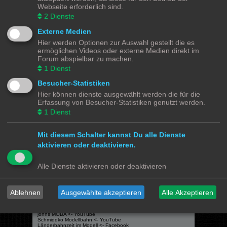
Themen:
4
Webseite erforderlich sind.
2
Dienste
Gehe zu
Externe Medien
Hier werden Optionen zur Auswahl gestellt die es
ermöglichen Videos oder externe Medien direkt im
Modellbahnforum
Forum
Alle Zeiten sind
UTC+02:00
Forum abspielbar zu machen.
1
Dienst
Besucher-Statistiken
Hier können dienste ausgewählt werden die für die
Powered by
phpBB
® Forum Software © phpBB Limited
Erfassung von Besucher-Statistiken genutzt werden.
Deutsche Übersetzung durch
phpBB.de
1
Dienst
Datenschutz
|
Nutzungsbedingungen
Mit diesem Schalter kannst Du alle Dienste
Webseiten
aktivieren oder deaktivieren.
Das Mittelleiter Magazin
Olli's Modellbahn Seite
Alle Dienste aktivieren oder deaktivieren
Von Klockenstedt über Bürenwerder nach Klingsiel
Social Media
Ablehnen
Ausgewählte akzeptieren
Alle Akzeptieren
Bimm MOBA TV <- YouTube
@tramspotters <- Instagram
lenasmodellbahn <- Instagram
Franks Moba-Keller <- Instagram
johns MOBA <- YouTube
Schmiddko Modellbahn <- YouTube
Länderbahnzeit im Modell <- Facebook