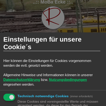
..:: MoBa Ecke ::..
Einstellungen für unsere
Cookie´s
FAQ
Registrieren
Anmelden
S
Modellbahnforum
Forum
Kleinanzeigen
u
Hier können die Einstellungen für Cookies vorgenommen
Kleinanzeigen
werden die evtl. gesetzt werden.
c
Forum
h
Allgemeine Hinweise und Informationen können in unserer
e
Angebote
Datenschutzerklärung
bzw.
Nutzungsbedingungen
Alles was ihr gerne verkaufen möchtet
Themen:
1
eingesehen werden.
Suche
Alles was ihr für die MoBa sucht
Technisch notwendige Cookies
(immer erforderlich)
Hinweise
Diese Cookies sind voreingestellte Werte und müssen
Ihr hab einen Hinweis auf Angebote oder Gelegenheiten?
akzeptiert werden, da diese für den Betrieb der