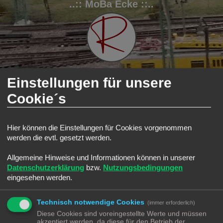
..:: MoBa Ecke ::..
Einstellungen für unsere
Cookie´s
FAQ
Registrieren
Anmelden
S
Modellbahnforum
Forum
Kleinanzeigen
u
Hier können die Einstellungen für Cookies vorgenommen
Kleinanzeigen
werden die evtl. gesetzt werden.
c
Forum
h
Allgemeine Hinweise und Informationen können in unserer
e
Angebote
Datenschutzerklärung
bzw.
Nutzungsbedingungen
Alles was ihr gerne verkaufen möchtet
Themen:
1
eingesehen werden.
Suche
Alles was ihr für die MoBa sucht
Technisch notwendige Cookies
(immer erforderlich)
Hinweise
Diese Cookies sind voreingestellte Werte und müssen
Ihr hab einen Hinweis auf Angebote oder Gelegenheiten?
akzeptiert werden, da diese für den Betrieb der