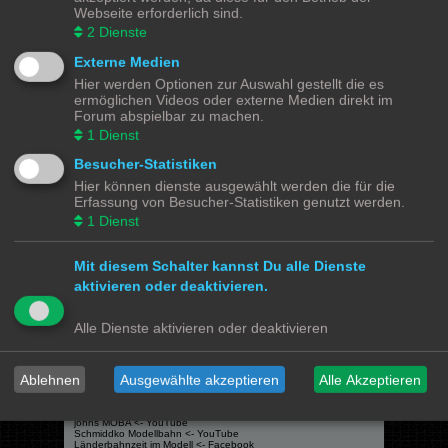
Themen:
4
Webseite erforderlich sind.
2
Dienste
Gehe zu
Externe Medien
Hier werden Optionen zur Auswahl gestellt die es
ermöglichen Videos oder externe Medien direkt im
Modellbahnforum
Forum
Alle Zeiten sind
UTC+02:00
Forum abspielbar zu machen.
1
Dienst
Besucher-Statistiken
Hier können dienste ausgewählt werden die für die
Powered by
phpBB
® Forum Software © phpBB Limited
Erfassung von Besucher-Statistiken genutzt werden.
Deutsche Übersetzung durch
phpBB.de
1
Dienst
Datenschutz
|
Nutzungsbedingungen
Mit diesem Schalter kannst Du alle Dienste
Webseiten
aktivieren oder deaktivieren.
Das Mittelleiter Magazin
Olli's Modellbahn Seite
Alle Dienste aktivieren oder deaktivieren
Von Klockenstedt über Bürenwerder nach Klingsiel
Social Media
Ablehnen
Ausgewählte akzeptieren
Alle Akzeptieren
Bimm MOBA TV <- YouTube
@tramspotters <- Instagram
lenasmodellbahn <- Instagram
Franks Moba-Keller <- Instagram
johns MOBA <- YouTube
Schmiddko Modellbahn <- YouTube
Länderbahnzeit im Modell <- Facebook