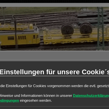
Einstellungen für unsere Cookie´
weiterte Suche
die Einstellungen für Cookies vorgenommen werden die evtl. gesetz
ANTWORTEN
Hinweise und Informationen können in unserer
Datenschutzerklärun
0
edingungen
eingesehen werden.
hn-Podcast
6