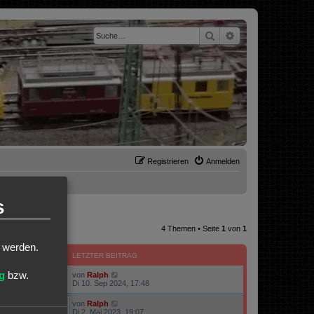
Suche
Erweiterte Suche
Registrieren
Anmelden
s
4 Themen • Seite
1
von
1
t werden.
ZUGRIFFE
LETZTER BEITRAG
g
bzw.
von
Ralph
88227
Di 10. Sep 2024, 17:48
von
Ralph
48110
Di 2. Mai 2023, 19:07