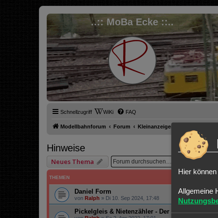
..:: MoBa Ecke ::..
Schnellzugriff
WiKi
FAQ
Modellbahnforum
Forum
Kleinanzeigen
Hinweise
Hinweise
Suche
Er
Neues Thema
Hier können 
THEMEN
Allgemeine 
Daniel Form
von
Ralph
»
Di 10. Sep 2024, 17:48
Nutzungsb
Pickelgleis & Nietenzähler - Der Modelleisenba