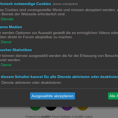
chnisch notwendige Cookies
(immer erforderlich)
se Cookies sind voreingestellte Werte und müssen akzeptiert werden, d
erabend [Verlosung]
0
 Betrieb der Webseite erforderlich sind.
Dienste
terne Medien
0
r werden Optionen zur Auswahl gestellt die es ermöglichen Videos ode
ien direkt im Forum abspielbar zu machen.
Dienst
ucher-Statistiken
r können dienste ausgewählt werden die für die Erfassung von Besuche
utzt werden.
Dienst
 diesem Schalter kannst Du alle Dienste aktivieren oder deaktivier
e Dienste aktivieren oder deaktivieren
Alle 
Ausgewählte akzeptieren
Alle 
Powered by
phpBB
® Forum Software © phpBB Limited