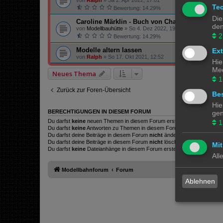
von
Ralph
»
Sa 2. Apr 2022, 17:01
Te
Bewertung: 14.29%
Die
Caroline Märklin - Buch von Charlotte von Fey
den
von
Modellbauhütte
»
So 4. Dez 2022, 19:38
2
Bewertung: 14.29%
Modelle altern lassen
Ex
von
Ralph
»
So 17. Okt 2021, 12:52
Hie
Med
Neues Thema
1
Zurück zur Foren-Übersicht
Bes
Hie
BERECHTIGUNGEN IN DIESEM FORUM
gen
Du darfst
keine
neuen Themen in diesem Forum erstellen.
1
Du darfst
keine
Antworten zu Themen in diesem Forum erstellen.
Du darfst deine Beiträge in diesem Forum
nicht
ändern.
Du darfst deine Beiträge in diesem Forum
nicht
löschen.
Mit
Du darfst
keine
Dateianhänge in diesem Forum erstellen.
All
Modellbahnforum
Forum
Ablehnen