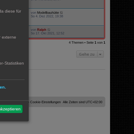
a diese für
von
Modellbauhütte
19968
So 4. Dez 2022, 19:38
von
Ralph
15874
So 17. Okt 2021, 12:52
r externe
4 Themen • Seite
1
von
1
Gehe zu
r-Statistiken
en.
Cookies löschen
Cookie-Einstellungen
Alle Zeiten sind
UTC+02:00
Akzeptieren