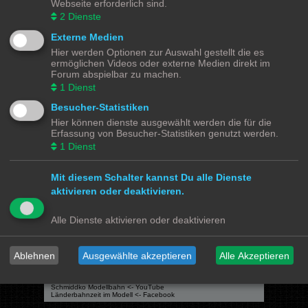
Webseite erforderlich sind.
2
Dienste
Gehe zu
Externe Medien
Hier werden Optionen zur Auswahl gestellt die es
Modellbahnforum
Forum
Alle Zeiten sind
UTC+02:00
ermöglichen Videos oder externe Medien direkt im
Forum abspielbar zu machen.
1
Dienst
Besucher-Statistiken
Hier können dienste ausgewählt werden die für die
Powered by
phpBB
® Forum Software © phpBB Limited
Erfassung von Besucher-Statistiken genutzt werden.
Deutsche Übersetzung durch
phpBB.de
1
Dienst
Datenschutz
|
Nutzungsbedingungen
Mit diesem Schalter kannst Du alle Dienste
Webseiten
aktivieren oder deaktivieren.
Das Mittelleiter Magazin
Olli's Modellbahn Seite
Von Klockenstedt über Bürenwerder nach Klingsiel
Alle Dienste aktivieren oder deaktivieren
Social Media
Bimm MOBA TV <- YouTube
Ablehnen
Ausgewählte akzeptieren
Alle Akzeptieren
@tramspotters <- Instagram
lenasmodellbahn <- Instagram
Franks Moba-Keller <- Instagram
johns MOBA <- YouTube
Schmiddko Modellbahn <- YouTube
Länderbahnzeit im Modell <- Facebook