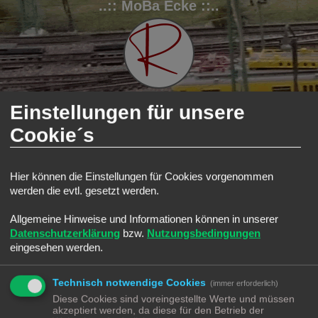
..:: MoBa Ecke ::..
Einstellungen für unsere
Cookie´s
FAQ
Registrieren
Anmelden
S
Modellbahnforum
Forum
HO Ecke
Hier können die Einstellungen für Cookies vorgenommen
u
HO Ecke
werden die evtl. gesetzt werden.
c
Forum
h
Allgemeine Hinweise und Informationen können in unserer
e
Lokomotiven | Züge
Datenschutzerklärung
bzw.
Nutzungsbedingungen
Alles rund um die Lokomotive
eingesehen werden.
Themen:
4
Wagons
Alles rund um die Wagons
Technisch notwendige Cookies
(immer erforderlich)
Gleise
Diese Cookies sind voreingestellte Werte und müssen
Alles rund um das Gleis
akzeptiert werden, da diese für den Betrieb der