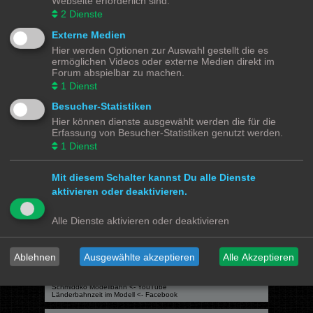
Webseite erforderlich sind.
Du darfst
keine
Antworten zu Themen in diesem Forum erstellen.
Du darfst deine Beiträge in diesem Forum
nicht
ändern.
2
Dienste
Du darfst deine Beiträge in diesem Forum
nicht
löschen.
Du darfst
keine
Dateianhänge in diesem Forum erstellen.
Externe Medien
Hier werden Optionen zur Auswahl gestellt die es
Modellbahnforum
Forum
Alle Zeiten sind
UTC+02:00
ermöglichen Videos oder externe Medien direkt im
Forum abspielbar zu machen.
1
Dienst
Besucher-Statistiken
Hier können dienste ausgewählt werden die für die
Powered by
phpBB
® Forum Software © phpBB Limited
Erfassung von Besucher-Statistiken genutzt werden.
Deutsche Übersetzung durch
phpBB.de
1
Dienst
Datenschutz
|
Nutzungsbedingungen
Mit diesem Schalter kannst Du alle Dienste
Webseiten
aktivieren oder deaktivieren.
Das Mittelleiter Magazin
Olli's Modellbahn Seite
Von Klockenstedt über Bürenwerder nach Klingsiel
Alle Dienste aktivieren oder deaktivieren
Social Media
Bimm MOBA TV <- YouTube
Ablehnen
Ausgewählte akzeptieren
Alle Akzeptieren
@tramspotters <- Instagram
lenasmodellbahn <- Instagram
Franks Moba-Keller <- Instagram
johns MOBA <- YouTube
Schmiddko Modellbahn <- YouTube
Länderbahnzeit im Modell <- Facebook