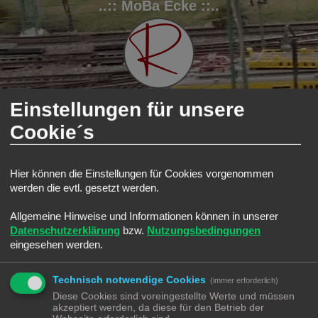
..:: MoBa Ecke ::..
Einstellungen für unsere
Cookie´s
FAQ
Registrieren
Anmelden
S
Modellbahnforum
Forum
HO Ecke
Gleise
Hier können die Einstellungen für Cookies vorgenommen
u
Gleise
werden die evtl. gesetzt werden.
c
Suche
Erweiterte Such
Neues Thema
h
Allgemeine Hinweise und Informationen können in unserer
0 Themen • Seite
1
von
1
Datenschutzerklärung
bzw.
Nutzungsbedingungen
e
eingesehen werden.
In diesem Forum gibt es keine Themen oder Beiträge.
Gehe zu
Technisch notwendige Cookies
(immer erforderlich)
Diese Cookies sind voreingestellte Werte und müssen
BERECHTIGUNGEN IN DIESEM FORUM
akzeptiert werden, da diese für den Betrieb der
Du darfst
keine
neuen Themen in diesem Forum erstellen.