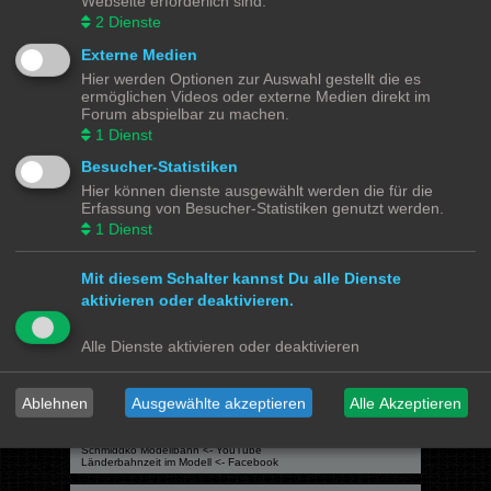
Webseite erforderlich sind.
Du darfst
keine
Antworten zu Themen in diesem Forum erstellen.
Du darfst deine Beiträge in diesem Forum
nicht
ändern.
2
Dienste
Du darfst deine Beiträge in diesem Forum
nicht
löschen.
Du darfst
keine
Dateianhänge in diesem Forum erstellen.
Externe Medien
Hier werden Optionen zur Auswahl gestellt die es
Modellbahnforum
Forum
Alle Zeiten sind
UTC+02:00
ermöglichen Videos oder externe Medien direkt im
Forum abspielbar zu machen.
1
Dienst
Besucher-Statistiken
Hier können dienste ausgewählt werden die für die
Powered by
phpBB
® Forum Software © phpBB Limited
Erfassung von Besucher-Statistiken genutzt werden.
Deutsche Übersetzung durch
phpBB.de
1
Dienst
Datenschutz
|
Nutzungsbedingungen
Mit diesem Schalter kannst Du alle Dienste
Webseiten
aktivieren oder deaktivieren.
Das Mittelleiter Magazin
Olli's Modellbahn Seite
Von Klockenstedt über Bürenwerder nach Klingsiel
Alle Dienste aktivieren oder deaktivieren
Social Media
Bimm MOBA TV <- YouTube
Ablehnen
Ausgewählte akzeptieren
Alle Akzeptieren
@tramspotters <- Instagram
lenasmodellbahn <- Instagram
Franks Moba-Keller <- Instagram
johns MOBA <- YouTube
Schmiddko Modellbahn <- YouTube
Länderbahnzeit im Modell <- Facebook