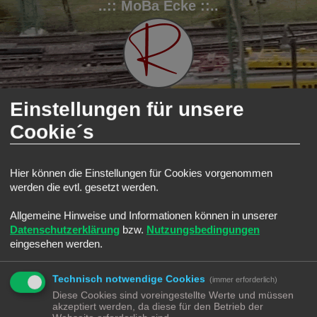
..:: MoBa Ecke ::..
Einstellungen für unsere
Cookie´s
FAQ
Registrieren
Anmelden
S
Modellbahnforum
Forum
HO Ecke
Gleise
Hier können die Einstellungen für Cookies vorgenommen
u
Gleise
werden die evtl. gesetzt werden.
c
Suche
Erweiterte Such
Neues Thema
h
Allgemeine Hinweise und Informationen können in unserer
0 Themen • Seite
1
von
1
Datenschutzerklärung
bzw.
Nutzungsbedingungen
e
eingesehen werden.
In diesem Forum gibt es keine Themen oder Beiträge.
Gehe zu
Technisch notwendige Cookies
(immer erforderlich)
Diese Cookies sind voreingestellte Werte und müssen
BERECHTIGUNGEN IN DIESEM FORUM
akzeptiert werden, da diese für den Betrieb der
Du darfst
keine
neuen Themen in diesem Forum erstellen.