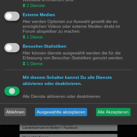
2
Dienste
Gehe zu
Externe Medien
Hier werden Optionen zur Auswahl gestellt die es
Modellbahnforum
Forum
Alle Zeiten sind
UTC+02:00
ermöglichen Videos oder externe Medien direkt im
Forum abspielbar zu machen.
1
Dienst
Besucher-Statistiken
Hier können dienste ausgewählt werden die für die
Powered by
phpBB
® Forum Software © phpBB Limited
Erfassung von Besucher-Statistiken genutzt werden.
Deutsche Übersetzung durch
phpBB.de
1
Dienst
Datenschutz
|
Nutzungsbedingungen
Mit diesem Schalter kannst Du alle Dienste
Webseiten
aktivieren oder deaktivieren.
Das Mittelleiter Magazin
Olli's Modellbahn Seite
Von Klockenstedt über Bürenwerder nach Klingsiel
Alle Dienste aktivieren oder deaktivieren
Social Media
Bimm MOBA TV <- YouTube
@tramspotters <- Instagram
Ablehnen
Ausgewählte akzeptieren
Alle Akzeptieren
lenasmodellbahn <- Instagram
Franks Moba-Keller <- Instagram
johns MOBA <- YouTube
Schmiddko Modellbahn <- YouTube
Länderbahnzeit im Modell <- Facebook