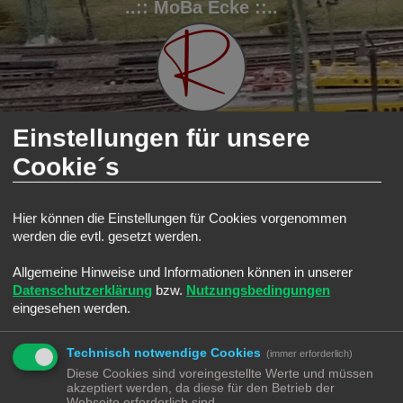
..:: MoBa Ecke ::..
Einstellungen für unsere
Cookie´s
FAQ
Registrieren
Anmelden
S
Modellbahnforum
Forum
TT Ecke
Hier können die Einstellungen für Cookies vorgenommen
u
TT Ecke
werden die evtl. gesetzt werden.
c
Forum
h
Allgemeine Hinweise und Informationen können in unserer
Datenschutzerklärung
bzw.
Nutzungsbedingungen
e
Lokomotiven | Züge
Alles rund um die Lokomotive
eingesehen werden.
Wagons
Alles rund um die Wagons
Technisch notwendige Cookies
(immer erforderlich)
Gleise
Diese Cookies sind voreingestellte Werte und müssen
Alles rund um das Gleis
akzeptiert werden, da diese für den Betrieb der
Webseite erforderlich sind.