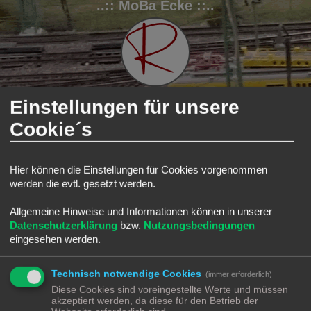
..:: MoBa Ecke ::..
Einstellungen für unsere
Cookie´s
FAQ
Registrieren
Anmelden
S
Modellbahnforum
Forum
MoBa ÖPNV
Infratruktur
Hier können die Einstellungen für Cookies vorgenommen
u
Infratruktur
werden die evtl. gesetzt werden.
c
Suche
Erweiterte Such
Neues Thema
h
Allgemeine Hinweise und Informationen können in unserer
0 Themen • Seite
1
von
1
Datenschutzerklärung
bzw.
Nutzungsbedingungen
e
eingesehen werden.
In diesem Forum gibt es keine Themen oder Beiträge.
Gehe zu
Technisch notwendige Cookies
(immer erforderlich)
Diese Cookies sind voreingestellte Werte und müssen
BERECHTIGUNGEN IN DIESEM FORUM
akzeptiert werden, da diese für den Betrieb der
Du darfst
keine
neuen Themen in diesem Forum erstellen.