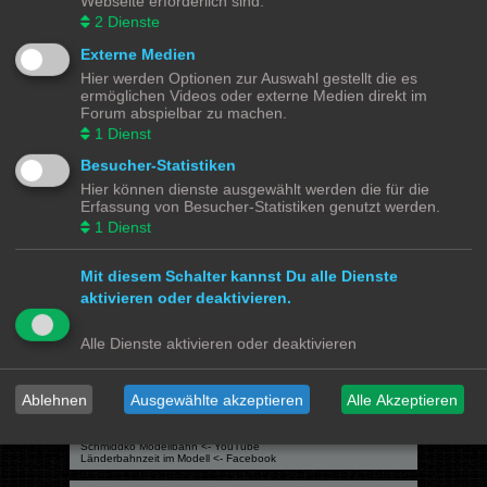
Webseite erforderlich sind.
Du darfst
keine
Antworten zu Themen in diesem Forum erstellen.
Du darfst deine Beiträge in diesem Forum
nicht
ändern.
2
Dienste
Du darfst deine Beiträge in diesem Forum
nicht
löschen.
Du darfst
keine
Dateianhänge in diesem Forum erstellen.
Externe Medien
Hier werden Optionen zur Auswahl gestellt die es
Modellbahnforum
Forum
Alle Zeiten sind
UTC+02:00
ermöglichen Videos oder externe Medien direkt im
Forum abspielbar zu machen.
1
Dienst
Besucher-Statistiken
Hier können dienste ausgewählt werden die für die
Powered by
phpBB
® Forum Software © phpBB Limited
Erfassung von Besucher-Statistiken genutzt werden.
Deutsche Übersetzung durch
phpBB.de
1
Dienst
Datenschutz
|
Nutzungsbedingungen
Mit diesem Schalter kannst Du alle Dienste
Webseiten
aktivieren oder deaktivieren.
Das Mittelleiter Magazin
Olli's Modellbahn Seite
Von Klockenstedt über Bürenwerder nach Klingsiel
Alle Dienste aktivieren oder deaktivieren
Social Media
Bimm MOBA TV <- YouTube
Ablehnen
Ausgewählte akzeptieren
Alle Akzeptieren
@tramspotters <- Instagram
lenasmodellbahn <- Instagram
Franks Moba-Keller <- Instagram
johns MOBA <- YouTube
Schmiddko Modellbahn <- YouTube
Länderbahnzeit im Modell <- Facebook