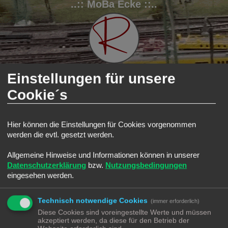
..:: MoBa Ecke ::..
Einstellungen für unsere
Cookie´s
FAQ
Registrieren
Anmelden
S
Modellbahnforum
Forum
Stadt, Land, Fluss
Straßenverkehr
Hier können die Einstellungen für Cookies vorgenommen
u
Straßenverkehr
werden die evtl. gesetzt werden.
c
Suche
Erweiterte Such
Neues Thema
h
Allgemeine Hinweise und Informationen können in unserer
0 Themen • Seite
1
von
1
Datenschutzerklärung
bzw.
Nutzungsbedingungen
e
eingesehen werden.
In diesem Forum gibt es keine Themen oder Beiträge.
Gehe zu
Technisch notwendige Cookies
(immer erforderlich)
Diese Cookies sind voreingestellte Werte und müssen
BERECHTIGUNGEN IN DIESEM FORUM
akzeptiert werden, da diese für den Betrieb der
Du darfst
keine
neuen Themen in diesem Forum erstellen.