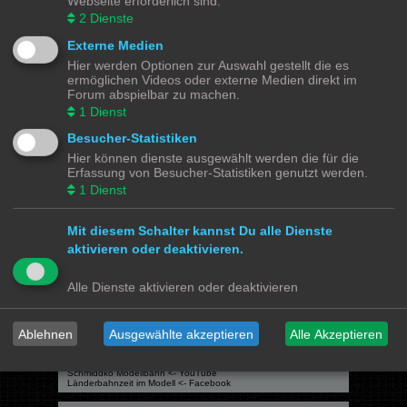
Webseite erforderlich sind.
Du darfst
keine
Antworten zu Themen in diesem Forum erstellen.
Du darfst deine Beiträge in diesem Forum
nicht
ändern.
2
Dienste
Du darfst deine Beiträge in diesem Forum
nicht
löschen.
Du darfst
keine
Dateianhänge in diesem Forum erstellen.
Externe Medien
Hier werden Optionen zur Auswahl gestellt die es
Modellbahnforum
Forum
Alle Zeiten sind
UTC+02:00
ermöglichen Videos oder externe Medien direkt im
Forum abspielbar zu machen.
1
Dienst
Besucher-Statistiken
Hier können dienste ausgewählt werden die für die
Powered by
phpBB
® Forum Software © phpBB Limited
Erfassung von Besucher-Statistiken genutzt werden.
Deutsche Übersetzung durch
phpBB.de
1
Dienst
Datenschutz
|
Nutzungsbedingungen
Mit diesem Schalter kannst Du alle Dienste
Webseiten
aktivieren oder deaktivieren.
Das Mittelleiter Magazin
Olli's Modellbahn Seite
Von Klockenstedt über Bürenwerder nach Klingsiel
Alle Dienste aktivieren oder deaktivieren
Social Media
Bimm MOBA TV <- YouTube
Ablehnen
Ausgewählte akzeptieren
Alle Akzeptieren
@tramspotters <- Instagram
lenasmodellbahn <- Instagram
Franks Moba-Keller <- Instagram
johns MOBA <- YouTube
Schmiddko Modellbahn <- YouTube
Länderbahnzeit im Modell <- Facebook