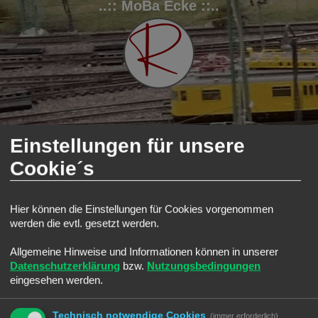
..:: MoBa Ecke ::..
Einstellungen für unsere
FAQ
Registrieren
Anmelden
S
Modellbahnforum
Forum
Stadt, Land, Fluss
Stadtgestaltung
Cookie´s
u
Stadtgestaltung
c
Suche
Erweiterte Such
Neues Thema
Hier können die Einstellungen für Cookies vorgenommen
h
werden die evtl. gesetzt werden.
1 Thema • Seite
1
von
1
e
Themen
Allgemeine Hinweise und Informationen können in unserer
Datenschutzerklärung
bzw.
Nutzungsbedingungen
Sonstiges Redutex 3D Folie
Letzter Beitrag von
Ralph
«
Do 1. Apr 2021, 15:00
eingesehen werden.
Neues Thema
1 Thema • Seite
1
von
1
Technisch notwendige Cookies
(immer erforderlich)