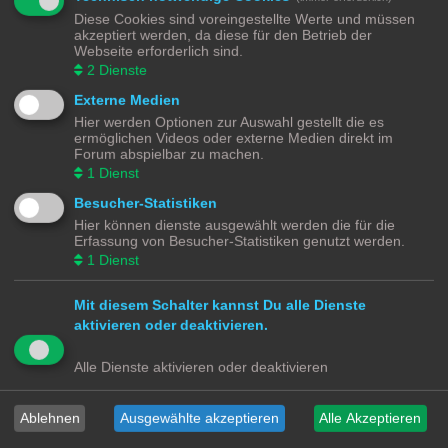
Diese Cookies sind voreingestellte Werte und müssen
Gehe zu
akzeptiert werden, da diese für den Betrieb der
Webseite erforderlich sind.
2
Dienste
BERECHTIGUNGEN IN DIESEM FORUM
Du darfst
keine
neuen Themen in diesem Forum erstellen.
Externe Medien
Du darfst
keine
Antworten zu Themen in diesem Forum erstellen.
Du darfst deine Beiträge in diesem Forum
nicht
ändern.
Hier werden Optionen zur Auswahl gestellt die es
Du darfst deine Beiträge in diesem Forum
nicht
löschen.
ermöglichen Videos oder externe Medien direkt im
Du darfst
keine
Dateianhänge in diesem Forum erstellen.
Forum abspielbar zu machen.
1
Dienst
Modellbahnforum
Forum
Alle Zeiten sind
UTC+02:00
Besucher-Statistiken
Hier können dienste ausgewählt werden die für die
Erfassung von Besucher-Statistiken genutzt werden.
1
Dienst
Powered by
phpBB
® Forum Software © phpBB Limited
Deutsche Übersetzung durch
phpBB.de
Mit diesem Schalter kannst Du alle Dienste
Datenschutz
|
Nutzungsbedingungen
aktivieren oder deaktivieren.
Webseiten
Alle Dienste aktivieren oder deaktivieren
Das Mittelleiter Magazin
Olli's Modellbahn Seite
Von Klockenstedt über Bürenwerder nach Klingsiel
Ablehnen
Ausgewählte akzeptieren
Alle Akzeptieren
Social Media