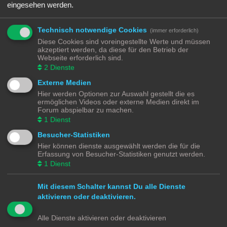
eingesehen werden.
-]Android[- & -]iOS[- & -]MS[- DeckEleven's Railroads 1 & 2
Letzter Beitrag von
Ralph
«
Di 28. Dez 2021, 20:38
-]Windows[- & -]Android[- Open Transport Tycoon OTTD
Technisch notwendige Cookies
(immer erforderlich)
Letzter Beitrag von
Ralph
«
Di 28. Dez 2021, 20:14
Diese Cookies sind voreingestellte Werte und müssen
akzeptiert werden, da diese für den Betrieb der
Neues Thema
Webseite erforderlich sind.
4 Themen • Seite
1
von
1
2
Dienste
Gehe zu
Externe Medien
Hier werden Optionen zur Auswahl gestellt die es
BERECHTIGUNGEN IN DIESEM FORUM
ermöglichen Videos oder externe Medien direkt im
Forum abspielbar zu machen.
Du darfst
keine
neuen Themen in diesem Forum erstellen.
Du darfst
keine
Antworten zu Themen in diesem Forum erstellen.
1
Dienst
Du darfst deine Beiträge in diesem Forum
nicht
ändern.
Du darfst deine Beiträge in diesem Forum
nicht
löschen.
Besucher-Statistiken
Du darfst
keine
Dateianhänge in diesem Forum erstellen.
Hier können dienste ausgewählt werden die für die
Modellbahnforum
Forum
Alle Zeiten sind
UTC+02:00
Erfassung von Besucher-Statistiken genutzt werden.
1
Dienst
Mit diesem Schalter kannst Du alle Dienste
aktivieren oder deaktivieren.
Powered by
phpBB
® Forum Software © phpBB Limited
Deutsche Übersetzung durch
phpBB.de
Alle Dienste aktivieren oder deaktivieren
Datenschutz
|
Nutzungsbedingungen