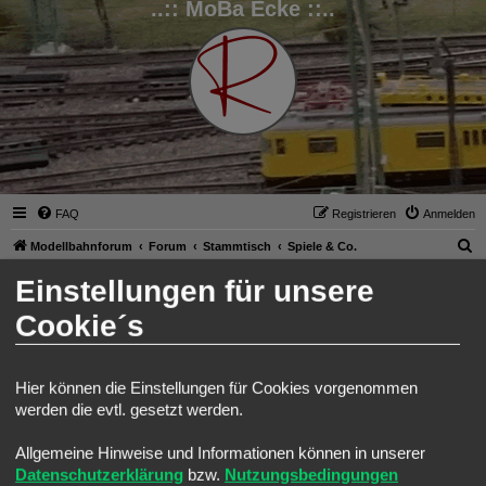
..:: MoBa Ecke ::..
FAQ
Registrieren
Anmelden
S
Modellbahnforum
Forum
Stammtisch
Spiele & Co.
u
Einstellungen für unsere
Spiele & Co.
c
Suche
Erweiterte Such
Neues Thema
Cookie´s
h
4 Themen • Seite
1
von
1
e
Themen
Hier können die Einstellungen für Cookies vorgenommen
-]Android[- Electric Trains
werden die evtl. gesetzt werden.
Letzter Beitrag von
Ralph
«
Sa 25. Jun 2022, 08:30
Allgemeine Hinweise und Informationen können in unserer
-]Windows[- Loksim3D
Letzter Beitrag von
Ralph
«
Do 6. Jan 2022, 08:13
Datenschutzerklärung
bzw.
Nutzungsbedingungen