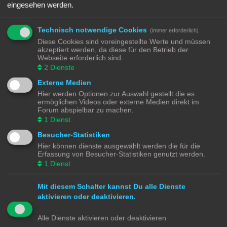
eingesehen werden.
-]Android[- & -]iOS[- & -]MS[- DeckEleven's Railroads 1 & 2
Letzter Beitrag von
Ralph
«
Di 28. Dez 2021, 20:38
-]Windows[- & -]Android[- Open Transport Tycoon OTTD
Technisch notwendige Cookies
(immer erforderlich)
Letzter Beitrag von
Ralph
«
Di 28. Dez 2021, 20:14
Diese Cookies sind voreingestellte Werte und müssen
akzeptiert werden, da diese für den Betrieb der
Neues Thema
Webseite erforderlich sind.
4 Themen • Seite
1
von
1
2
Dienste
Gehe zu
Externe Medien
Hier werden Optionen zur Auswahl gestellt die es
BERECHTIGUNGEN IN DIESEM FORUM
ermöglichen Videos oder externe Medien direkt im
Forum abspielbar zu machen.
Du darfst
keine
neuen Themen in diesem Forum erstellen.
Du darfst
keine
Antworten zu Themen in diesem Forum erstellen.
1
Dienst
Du darfst deine Beiträge in diesem Forum
nicht
ändern.
Du darfst deine Beiträge in diesem Forum
nicht
löschen.
Besucher-Statistiken
Du darfst
keine
Dateianhänge in diesem Forum erstellen.
Hier können dienste ausgewählt werden die für die
Modellbahnforum
Forum
Alle Zeiten sind
UTC+02:00
Erfassung von Besucher-Statistiken genutzt werden.
1
Dienst
Mit diesem Schalter kannst Du alle Dienste
aktivieren oder deaktivieren.
Powered by
phpBB
® Forum Software © phpBB Limited
Deutsche Übersetzung durch
phpBB.de
Alle Dienste aktivieren oder deaktivieren
Datenschutz
|
Nutzungsbedingungen