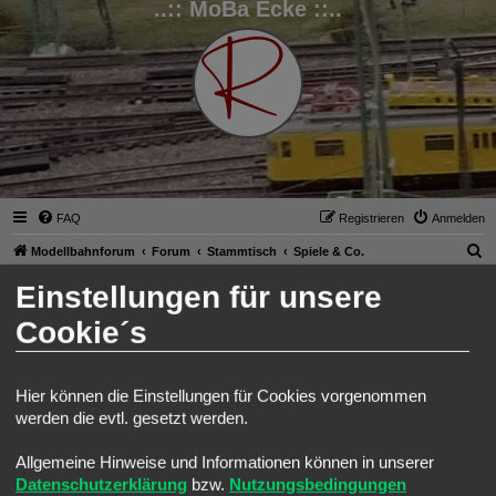
..:: MoBa Ecke ::..
FAQ
Registrieren
Anmelden
S
Modellbahnforum
Forum
Stammtisch
Spiele & Co.
u
Einstellungen für unsere
Spiele & Co.
c
Suche
Erweiterte Such
Neues Thema
Cookie´s
h
4 Themen • Seite
1
von
1
e
Themen
Hier können die Einstellungen für Cookies vorgenommen
-]Android[- Electric Trains
werden die evtl. gesetzt werden.
Letzter Beitrag von
Ralph
«
Sa 25. Jun 2022, 08:30
Allgemeine Hinweise und Informationen können in unserer
-]Windows[- Loksim3D
Letzter Beitrag von
Ralph
«
Do 6. Jan 2022, 08:13
Datenschutzerklärung
bzw.
Nutzungsbedingungen