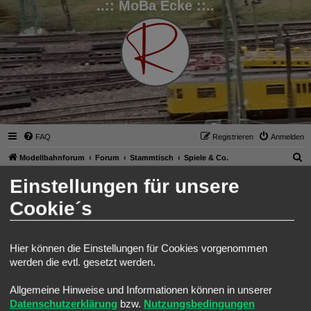
..:: MoBa Ecke ::..
FAQ
Registrieren
Anmelden
S
Modellbahnforum
Forum
Stammtisch
Spiele & Co.
u
Einstellungen für unsere
Spiele & Co.
c
Suche
Erweiterte Such
Neues Thema
Cookie´s
h
4 Themen • Seite
1
von
1
e
Themen
Hier können die Einstellungen für Cookies vorgenommen
-]Android[- Electric Trains
werden die evtl. gesetzt werden.
Letzter Beitrag von
Ralph
«
Sa 25. Jun 2022, 08:30
Allgemeine Hinweise und Informationen können in unserer
-]Windows[- Loksim3D
Letzter Beitrag von
Ralph
«
Do 6. Jan 2022, 08:13
Datenschutzerklärung
bzw.
Nutzungsbedingungen