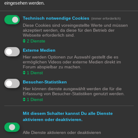
eingesehen werden.
-]Android[- & -]iOS[- & -]MS[- DeckEleven's Railroads 1 & 2
Letzter Beitrag von
Ralph
«
Di 28. Dez 2021, 20:38
-]Windows[- & -]Android[- Open Transport Tycoon OTTD
Technisch notwendige Cookies
(immer erforderlich)
Letzter Beitrag von
Ralph
«
Di 28. Dez 2021, 20:14
Diese Cookies sind voreingestellte Werte und müssen
akzeptiert werden, da diese für den Betrieb der
Neues Thema
Webseite erforderlich sind.
4 Themen • Seite
1
von
1
2
Dienste
Gehe zu
Externe Medien
Hier werden Optionen zur Auswahl gestellt die es
BERECHTIGUNGEN IN DIESEM FORUM
ermöglichen Videos oder externe Medien direkt im
Forum abspielbar zu machen.
Du darfst
keine
neuen Themen in diesem Forum erstellen.
Du darfst
keine
Antworten zu Themen in diesem Forum erstellen.
1
Dienst
Du darfst deine Beiträge in diesem Forum
nicht
ändern.
Du darfst deine Beiträge in diesem Forum
nicht
löschen.
Besucher-Statistiken
Du darfst
keine
Dateianhänge in diesem Forum erstellen.
Hier können dienste ausgewählt werden die für die
Modellbahnforum
Forum
Alle Zeiten sind
UTC+02:00
Erfassung von Besucher-Statistiken genutzt werden.
1
Dienst
Mit diesem Schalter kannst Du alle Dienste
aktivieren oder deaktivieren.
Powered by
phpBB
® Forum Software © phpBB Limited
Deutsche Übersetzung durch
phpBB.de
Alle Dienste aktivieren oder deaktivieren
Datenschutz
|
Nutzungsbedingungen