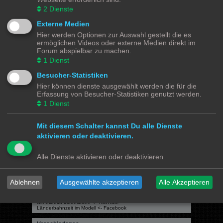
2
Dienste
Gehe zu
Externe Medien
Hier werden Optionen zur Auswahl gestellt die es
Modellbahnforum
Forum
Alle Zeiten sind
UTC+02:00
ermöglichen Videos oder externe Medien direkt im
Forum abspielbar zu machen.
1
Dienst
Besucher-Statistiken
Hier können dienste ausgewählt werden die für die
Powered by
phpBB
® Forum Software © phpBB Limited
Erfassung von Besucher-Statistiken genutzt werden.
Deutsche Übersetzung durch
phpBB.de
1
Dienst
Datenschutz
|
Nutzungsbedingungen
Mit diesem Schalter kannst Du alle Dienste
Webseiten
aktivieren oder deaktivieren.
Das Mittelleiter Magazin
Olli's Modellbahn Seite
Von Klockenstedt über Bürenwerder nach Klingsiel
Alle Dienste aktivieren oder deaktivieren
Social Media
Bimm MOBA TV <- YouTube
@tramspotters <- Instagram
Ablehnen
Ausgewählte akzeptieren
Alle Akzeptieren
lenasmodellbahn <- Instagram
Franks Moba-Keller <- Instagram
johns MOBA <- YouTube
Schmiddko Modellbahn <- YouTube
Länderbahnzeit im Modell <- Facebook