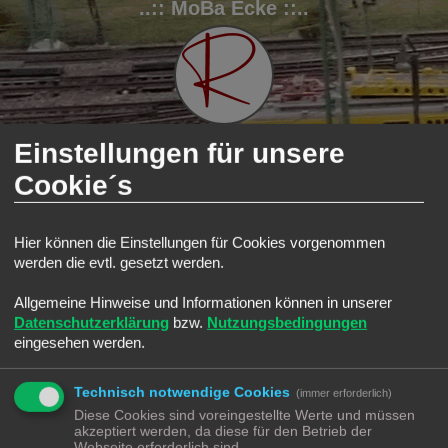
..:: MoBa Ecke ::..
Einstellungen für unsere
Cookie´s
FAQ
Registrieren
Anmelden
S
Modellbahnforum
Forum
N Ecke
Hier können die Einstellungen für Cookies vorgenommen
u
N Ecke
werden die evtl. gesetzt werden.
c
Forum
h
Allgemeine Hinweise und Informationen können in unserer
Datenschutzerklärung
bzw.
Nutzungsbedingungen
e
Lokomotiven | Züge
Alles rund um die Lokomotive
eingesehen werden.
Wagons
Alles rund um die Wagons
Technisch notwendige Cookies
(immer erforderlich)
Gleise
Diese Cookies sind voreingestellte Werte und müssen
Alles rund um das Gleis
akzeptiert werden, da diese für den Betrieb der
Webseite erforderlich sind.