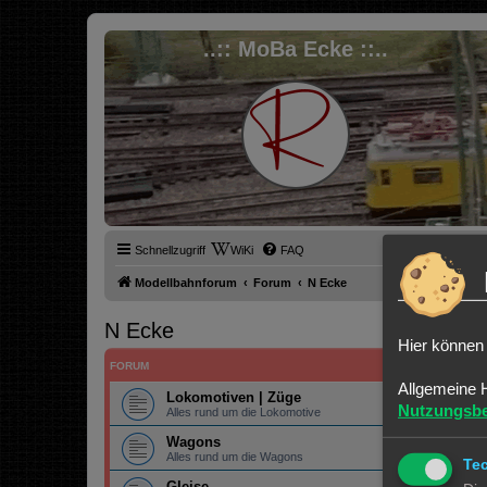
..:: MoBa Ecke ::..
Schnellzugriff
WiKi
FAQ
Modellbahnforum
Forum
N Ecke
N Ecke
Hier können 
FORUM
Allgemeine 
Lokomotiven | Züge
Nutzungsb
Alles rund um die Lokomotive
Wagons
Alles rund um die Wagons
Te
Gleise