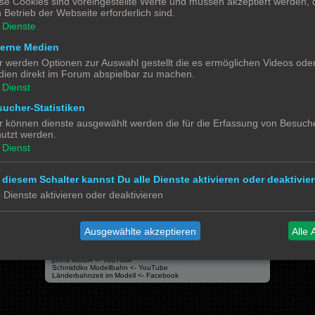
se Cookies sind voreingestellte Werte und müssen akzeptiert werden, d
0
 Betrieb der Webseite erforderlich sind.
Dienste
terne Medien
r werden Optionen zur Auswahl gestellt die es ermöglichen Videos ode
ien direkt im Forum abspielbar zu machen.
Alle 
Dienst
ucher-Statistiken
r können dienste ausgewählt werden die für die Erfassung von Besuche
utzt werden.
Dienst
Powered by
phpBB
® Forum Software © phpBB Limited
Deutsche Übersetzung durch
phpBB.de
Datenschutz
|
Nutzungsbedingungen
 diesem Schalter kannst Du alle Dienste aktivieren oder deaktivier
e Dienste aktivieren oder deaktivieren
Social Media
Bimm MOBA TV <- YouTube
Ausgewählte akzeptieren
Alle 
@tramspotters <- Instagram
lenasmodellbahn <- Instagram
Franks Moba-Keller <- Instagram
johns MOBA <- YouTube
Schmiddko Modellbahn <- YouTube
Länderbahnzeit im Modell <- Facebook