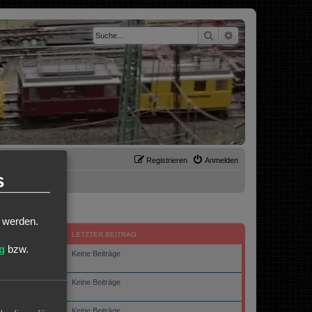
Suche
Erweiterte Suche
Registrieren
Anmelden
s
t werden.
BEITRÄGE
LETZTER BEITRAG
g
bzw.
Keine Beiträge
0
Keine Beiträge
0
Keine Beiträge