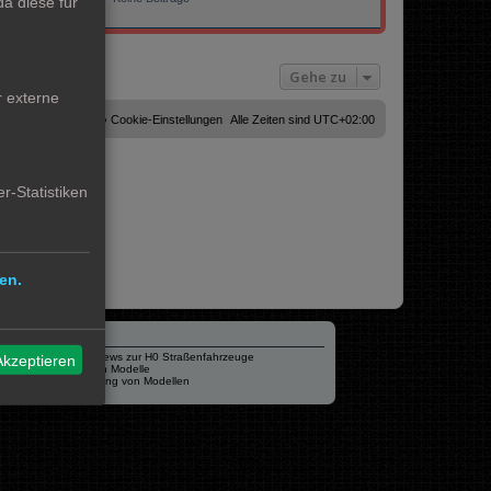
a diese für
0
Gehe zu
r externe
Cookies löschen
Cookie-Einstellungen
Alle Zeiten sind
UTC+02:00
r-Statistiken
en.
Verschiedenes
mo87.de Infos und News zur H0 Straßenfahrzeuge
Akzeptieren
Hamburger Hochbahn Modelle
Heiko Wolbink | Alterung von Modellen
RailControl - Forum