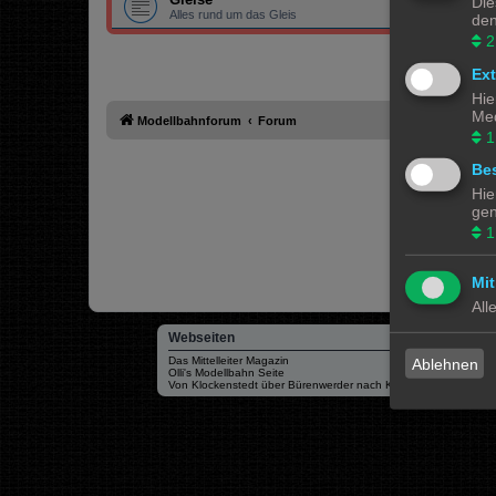
Die
Alles rund um das Gleis
den
2
Ex
Hie
Med
Modellbahnforum
Forum
1
Bes
Hie
gen
1
Mit
All
Webseiten
Das Mittelleiter Magazin
Ablehnen
Olli's Modellbahn Seite
Von Klockenstedt über Bürenwerder nach Klingsiel