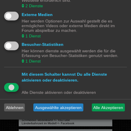
Webseite erforderlich sind.
Du darfst
keine
Antworten zu Themen in diesem Forum erstellen.
Du darfst deine Beiträge in diesem Forum
nicht
ändern.
2
Dienste
Du darfst deine Beiträge in diesem Forum
nicht
löschen.
Du darfst
keine
Dateianhänge in diesem Forum erstellen.
Externe Medien
Hier werden Optionen zur Auswahl gestellt die es
Modellbahnforum
Forum
Alle Zeiten sind
UTC+02:00
ermöglichen Videos oder externe Medien direkt im
Forum abspielbar zu machen.
1
Dienst
Besucher-Statistiken
Hier können dienste ausgewählt werden die für die
Powered by
phpBB
® Forum Software © phpBB Limited
Erfassung von Besucher-Statistiken genutzt werden.
Deutsche Übersetzung durch
phpBB.de
1
Dienst
Datenschutz
|
Nutzungsbedingungen
Mit diesem Schalter kannst Du alle Dienste
Webseiten
aktivieren oder deaktivieren.
Das Mittelleiter Magazin
Olli's Modellbahn Seite
Von Klockenstedt über Bürenwerder nach Klingsiel
Alle Dienste aktivieren oder deaktivieren
Social Media
Bimm MOBA TV <- YouTube
Ablehnen
Ausgewählte akzeptieren
Alle Akzeptieren
@tramspotters <- Instagram
lenasmodellbahn <- Instagram
Franks Moba-Keller <- Instagram
johns MOBA <- YouTube
Schmiddko Modellbahn <- YouTube
Länderbahnzeit im Modell <- Facebook