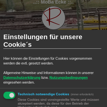
..:: MoBa Ecke ::..
Einstellungen für unsere
Cookie´s
FAQ
Registrieren
Anmelden
S
Modellbahnforum
Forum
N Ecke
Wagons
Hier können die Einstellungen für Cookies vorgenommen
u
Wagons
werden die evtl. gesetzt werden.
c
Suche
Erweiterte Such
Neues Thema
h
Allgemeine Hinweise und Informationen können in unserer
0 Themen • Seite
1
von
1
Datenschutzerklärung
bzw.
Nutzungsbedingungen
e
eingesehen werden.
In diesem Forum gibt es keine Themen oder Beiträge.
Gehe zu
Technisch notwendige Cookies
(immer erforderlich)
Diese Cookies sind voreingestellte Werte und müssen
BERECHTIGUNGEN IN DIESEM FORUM
akzeptiert werden, da diese für den Betrieb der
Du darfst
keine
neuen Themen in diesem Forum erstellen.