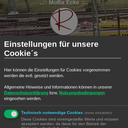
..:: MoBa Ecke ::..
Einstellungen für unsere
Cookie´s
FAQ
Registrieren
Anmelden
S
Modellbahnforum
Forum
N Ecke
Gleise
Hier können die Einstellungen für Cookies vorgenommen
u
Gleise
werden die evtl. gesetzt werden.
c
Suche
Erweiterte Such
Neues Thema
h
Allgemeine Hinweise und Informationen können in unserer
0 Themen • Seite
1
von
1
Datenschutzerklärung
bzw.
Nutzungsbedingungen
e
eingesehen werden.
In diesem Forum gibt es keine Themen oder Beiträge.
Gehe zu
Technisch notwendige Cookies
(immer erforderlich)
Diese Cookies sind voreingestellte Werte und müssen
BERECHTIGUNGEN IN DIESEM FORUM
akzeptiert werden, da diese für den Betrieb der
Du darfst
keine
neuen Themen in diesem Forum erstellen.