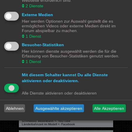
Webseite erforderlich sind.
Du darfst
keine
Antworten zu Themen in diesem Forum erstellen.
Du darfst deine Beiträge in diesem Forum
nicht
ändern.
2
Dienste
Du darfst deine Beiträge in diesem Forum
nicht
löschen.
Du darfst
keine
Dateianhänge in diesem Forum erstellen.
Externe Medien
Hier werden Optionen zur Auswahl gestellt die es
Modellbahnforum
Forum
Alle Zeiten sind
UTC+02:00
ermöglichen Videos oder externe Medien direkt im
Forum abspielbar zu machen.
1
Dienst
Besucher-Statistiken
Hier können dienste ausgewählt werden die für die
Powered by
phpBB
® Forum Software © phpBB Limited
Erfassung von Besucher-Statistiken genutzt werden.
Deutsche Übersetzung durch
phpBB.de
1
Dienst
Datenschutz
|
Nutzungsbedingungen
Mit diesem Schalter kannst Du alle Dienste
Webseiten
aktivieren oder deaktivieren.
Das Mittelleiter Magazin
Olli's Modellbahn Seite
Von Klockenstedt über Bürenwerder nach Klingsiel
Alle Dienste aktivieren oder deaktivieren
Social Media
Bimm MOBA TV <- YouTube
Ablehnen
Ausgewählte akzeptieren
Alle Akzeptieren
@tramspotters <- Instagram
lenasmodellbahn <- Instagram
Franks Moba-Keller <- Instagram
johns MOBA <- YouTube
Schmiddko Modellbahn <- YouTube
Länderbahnzeit im Modell <- Facebook