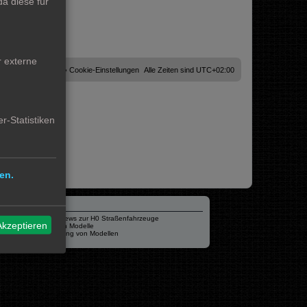
a diese für
r externe
Cookies löschen
Cookie-Einstellungen
Alle Zeiten sind
UTC+02:00
r-Statistiken
en.
Verschiedenes
mo87.de Infos und News zur H0 Straßenfahrzeuge
Akzeptieren
Hamburger Hochbahn Modelle
Heiko Wolbink | Alterung von Modellen
RailControl - Forum