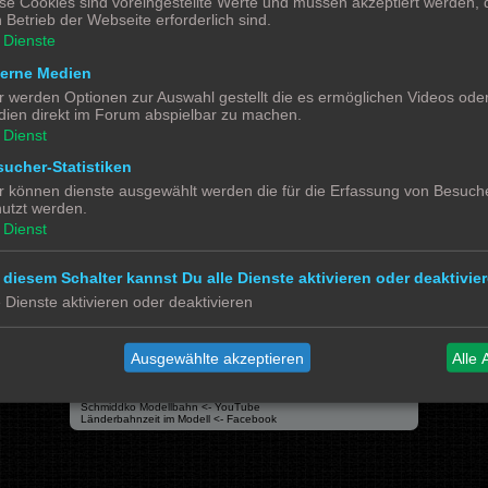
se Cookies sind voreingestellte Werte und müssen akzeptiert werden, d
 Betrieb der Webseite erforderlich sind.
Dienste
terne Medien
r werden Optionen zur Auswahl gestellt die es ermöglichen Videos ode
Alle 
ien direkt im Forum abspielbar zu machen.
Dienst
ucher-Statistiken
r können dienste ausgewählt werden die für die Erfassung von Besuche
utzt werden.
Powered by
phpBB
® Forum Software © phpBB Limited
Dienst
Deutsche Übersetzung durch
phpBB.de
Datenschutz
|
Nutzungsbedingungen
 diesem Schalter kannst Du alle Dienste aktivieren oder deaktivier
e Dienste aktivieren oder deaktivieren
Social Media
Bimm MOBA TV <- YouTube
Ausgewählte akzeptieren
Alle 
@tramspotters <- Instagram
lenasmodellbahn <- Instagram
Franks Moba-Keller <- Instagram
johns MOBA <- YouTube
Schmiddko Modellbahn <- YouTube
Länderbahnzeit im Modell <- Facebook