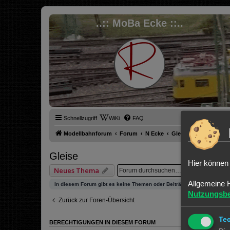
..:: MoBa Ecke ::..
Schnellzugriff
WiKi
FAQ
Modellbahnforum
Forum
N Ecke
Gleise
Gleise
Hier können 
Suche
Er
Neues Thema
Allgemeine 
In diesem Forum gibt es keine Themen oder Beiträge.
Nutzungsb
Zurück zur Foren-Übersicht
Te
BERECHTIGUNGEN IN DIESEM FORUM