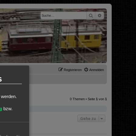
Suche
Erweiterte Suche
Registrieren
Anmelden
s
t werden.
0 Themen • Seite
1
von
1
g
bzw.
Gehe zu