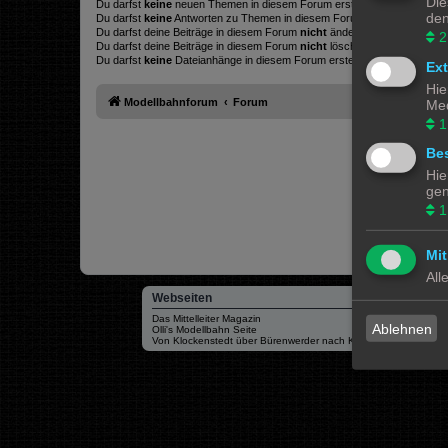
Die
Du darfst
keine
neuen Themen in diesem Forum erstellen.
den
Du darfst
keine
Antworten zu Themen in diesem Forum erstellen.
Du darfst deine Beiträge in diesem Forum
nicht
ändern.
2
Du darfst deine Beiträge in diesem Forum
nicht
löschen.
Du darfst
keine
Dateianhänge in diesem Forum erstellen.
Ex
Hie
Modellbahnforum
Forum
Med
1
Bes
Hie
gen
1
Mit
All
Webseiten
Das Mittelleiter Magazin
Ablehnen
Olli's Modellbahn Seite
Von Klockenstedt über Bürenwerder nach Klingsiel