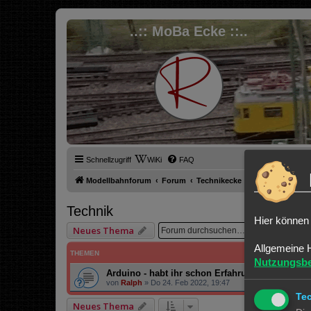
..:: MoBa Ecke ::..
Schnellzugriff
WiKi
FAQ
Modellbahnforum
Forum
Technikecke
Technik
Technik
Hier können 
Suche
Er
Neues Thema
Allgemeine 
THEMEN
Nutzungsb
Arduino - habt ihr schon Erfahrung gemacht?
von
Ralph
»
Do 24. Feb 2022, 19:47
Te
Neues Thema