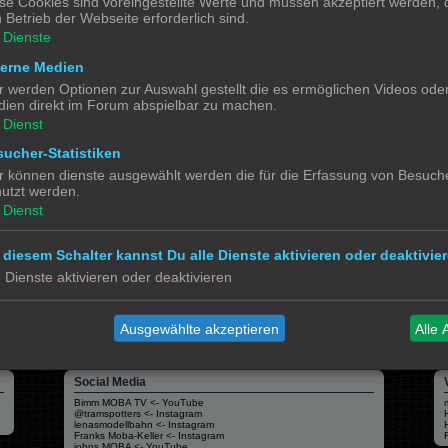
se Cookies sind voreingestellte Werte und müssen akzeptiert werden, d
 Betrieb der Webseite erforderlich sind.
Dienste
terne Medien
r werden Optionen zur Auswahl gestellt die es ermöglichen Videos ode
ien direkt im Forum abspielbar zu machen.
Dienst
ucher-Statistiken
r können dienste ausgewählt werden die für die Erfassung von Besuche
Alle 
utzt werden.
Dienst
 diesem Schalter kannst Du alle Dienste aktivieren oder deaktivier
e Dienste aktivieren oder deaktivieren
Powered by
phpBB
® Forum Software © phpBB Limited
Deutsche Übersetzung durch
phpBB.de
Datenschutz
|
Nutzungsbedingungen
Ausgewählte akzeptieren
Alle 
Social Media
Bimm MOBA TV <- YouTube
@tramspotters <- Instagram
lenasmodellbahn <- Instagram
Franks Moba-Keller <- Instagram
johns MOBA <- YouTube