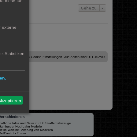
a diese für
Gehe zu
r externe
r-Statistiken
Cookies löschen
Cookie-Einstellungen
Alle Zeiten sind
UTC+02:00
en.
Akzeptieren
Verschiedenes
mo87.de Infos und News zur H0 Straßenfahrzeuge
Hamburger Hochbahn Modelle
Heiko Wolbink | Alterung von Modellen
RailControl - Forum