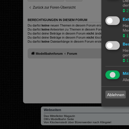
Die
den
Zurück zur Foren-Übersicht
2
Ex
BERECHTIGUNGEN IN DIESEM FORUM
Hie
Du darfst
keine
neuen Themen in diesem Forum erstellen.
Du darfst
keine
Antworten zu Themen in diesem Forum erstellen.
Med
Du darfst deine Beiträge in diesem Forum
nicht
ändern.
1
Du darfst deine Beiträge in diesem Forum
nicht
löschen.
Du darfst
keine
Dateianhänge in diesem Forum erstellen.
Bes
Hie
Modellbahnforum
Forum
gen
1
Mit
All
Ablehnen
Webseiten
Das Mittelleiter Magazin
Olli's Modellbahn Seite
Von Klockenstedt über Bürenwerder nach Klingsiel