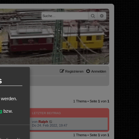
Suche
Erweiterte Suche
Registrieren
Anmelden
s
t werden.
1 Thema • Seite
1
von
1
g
bzw.
ZUGRIFFE
LETZTER BEITRAG
von
Ralph
48040
Do 24. Feb 2022, 19:47
1 Thema • Seite
1
von
1