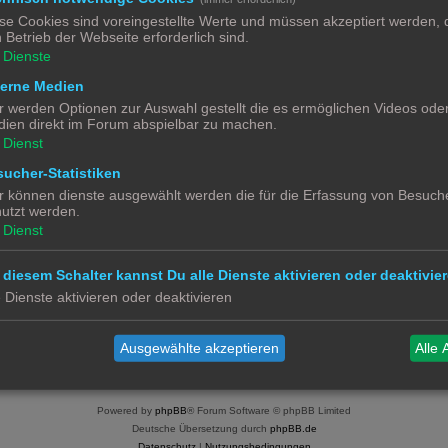
se Cookies sind voreingestellte Werte und müssen akzeptiert werden, d
0
 Betrieb der Webseite erforderlich sind.
Dienste
0
terne Medien
r werden Optionen zur Auswahl gestellt die es ermöglichen Videos ode
ien direkt im Forum abspielbar zu machen.
Dienst
ucher-Statistiken
r können dienste ausgewählt werden die für die Erfassung von Besuche
utzt werden.
Dienst
 diesem Schalter kannst Du alle Dienste aktivieren oder deaktivier
e Dienste aktivieren oder deaktivieren
Alle 
Ausgewählte akzeptieren
Alle 
Powered by
phpBB
® Forum Software © phpBB Limited
Deutsche Übersetzung durch
phpBB.de
Datenschutz
|
Nutzungsbedingungen