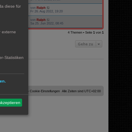
a diese für
von
Ralph
22509
Fr 26. Aug 2022, 19:20
von
Ralph
22353
Sa 25. Jun 2022, 08:45
r externe
4 Themen • Seite
1
von
1
Gehe zu
r-Statistiken
en.
Cookies löschen
Cookie-Einstellungen
Alle Zeiten sind
UTC+02:00
Akzeptieren