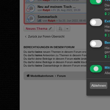
von
Ralph
»
Di 4. Okt 2022, 20:29
Die
Neu auf meinem Tisch ...
den
von
Ralph
»
Fr 26. Aug 2022, 19:20
2
Sommerloch
Ex
von
Ralph
»
Sa 25. Jun 2022, 08:45
Hie
Neues Thema
Med
1
Zurück zur Foren-Übersicht
Bes
BERECHTIGUNGEN IN DIESEM FORUM
Hie
gen
Du darfst
keine
neuen Themen in diesem Forum erstellen.
Du darfst
keine
Antworten zu Themen in diesem Forum erstellen.
1
Du darfst deine Beiträge in diesem Forum
nicht
ändern.
Du darfst deine Beiträge in diesem Forum
nicht
löschen.
Du darfst
keine
Dateianhänge in diesem Forum erstellen.
Mit
All
Modellbahnforum
Forum
Ablehnen