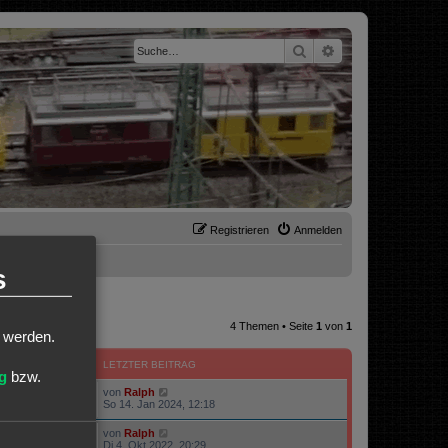
Suche
Erweiterte Suche
Registrieren
Anmelden
s
4 Themen • Seite
1
von
1
t werden.
ZUGRIFFE
LETZTER BEITRAG
g
bzw.
von
Ralph
100909
So 14. Jan 2024, 12:18
von
Ralph
23618
Di 4. Okt 2022, 20:29