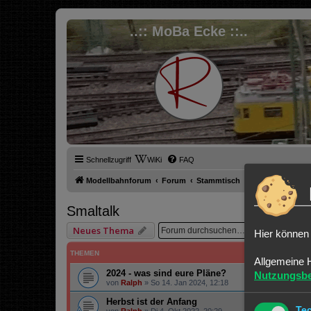
..:: MoBa Ecke ::..
Schnellzugriff
WiKi
FAQ
Modellbahnforum
Forum
Stammtisch
Smaltalk
Smaltalk
Suche
Er
Neues Thema
Hier können 
THEMEN
Allgemeine 
2024 - was sind eure Pläne?
Nutzungsb
von
Ralph
»
So 14. Jan 2024, 12:18
Herbst ist der Anfang
Te