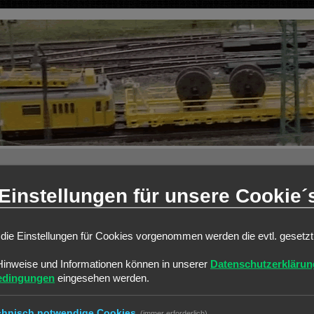
Einstellungen für unsere Cookie´
weiterte Suche
die Einstellungen für Cookies vorgenommen werden die evtl. gesetz
ANTWORTEN
Hinweise und Informationen können in unserer
Datenschutzerklärun
edingungen
eingesehen werden.
0
0
chnisch notwendige Cookies
(immer erforderlich)