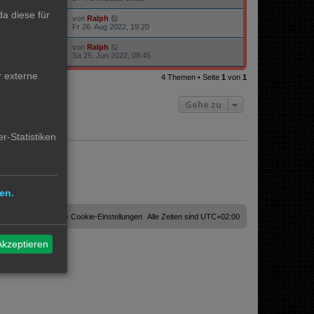
a diese für
von
Ralph
22509
Fr 26. Aug 2022, 19:20
von
Ralph
22353
Sa 25. Jun 2022, 08:45
r externe
4 Themen • Seite
1
von
1
Gehe zu
r-Statistiken
en.
Cookies löschen
Cookie-Einstellungen
Alle Zeiten sind
UTC+02:00
Akzeptieren