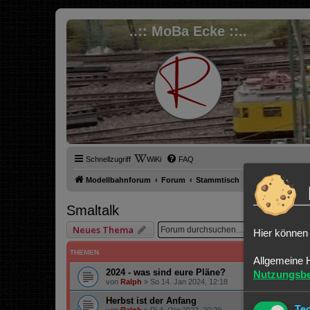
..:: MoBa Ecke ::..
Schnellzugriff
WiKi
FAQ
Modellbahnforum
Forum
Stammtisch
Smaltalk
Smaltalk
Suche
Er
Neues Thema
Hier können 
THEMEN
Allgemeine 
2024 - was sind eure Pläne?
Nutzungsb
von
Ralph
»
So 14. Jan 2024, 12:18
Herbst ist der Anfang
Te