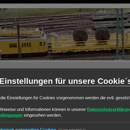
Einstellungen für unsere Cookie´
weiterte Suche
die Einstellungen für Cookies vorgenommen werden die evtl. gesetz
ANTWORTEN
Hinweise und Informationen können in unserer
Datenschutzerklärun
edingungen
eingesehen werden.
0
0
chnisch notwendige Cookies
(immer erforderlich)