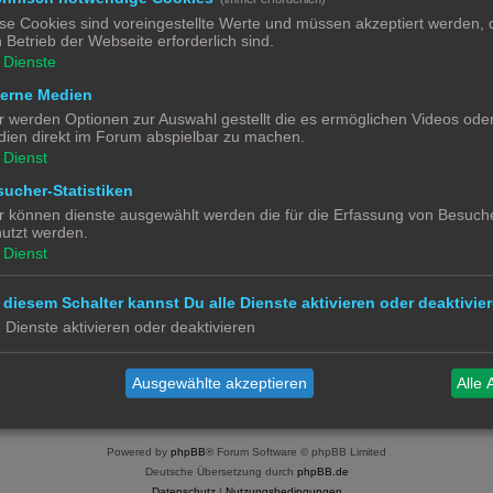
se Cookies sind voreingestellte Werte und müssen akzeptiert werden, d
0
 Betrieb der Webseite erforderlich sind.
Dienste
0
terne Medien
r werden Optionen zur Auswahl gestellt die es ermöglichen Videos ode
ien direkt im Forum abspielbar zu machen.
Dienst
ucher-Statistiken
r können dienste ausgewählt werden die für die Erfassung von Besuche
utzt werden.
Dienst
 diesem Schalter kannst Du alle Dienste aktivieren oder deaktivier
e Dienste aktivieren oder deaktivieren
Alle 
Ausgewählte akzeptieren
Alle 
Powered by
phpBB
® Forum Software © phpBB Limited
Deutsche Übersetzung durch
phpBB.de
Datenschutz
|
Nutzungsbedingungen