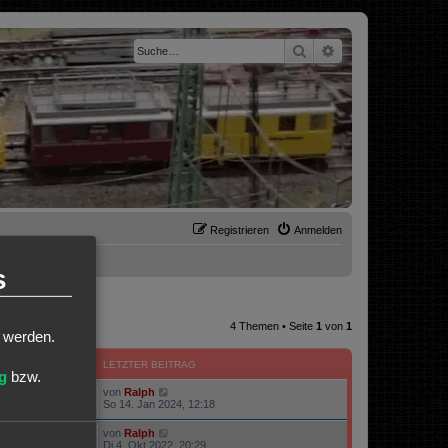
Suche
Erweiterte Suche
Registrieren
Anmelden
s
4 Themen • Seite
1
von
1
t werden.
ZUGRIFFE
LETZTER BEITRAG
g
bzw.
von
Ralph
100909
So 14. Jan 2024, 12:18
von
Ralph
23618
Di 4. Okt 2022, 20:29