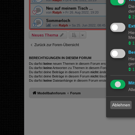
von
Ralph
»
Di 4. Okt 2022, 20:29
Die
Neu auf meinem Tisch ...
den
von
Ralph
»
Fr 26. Aug 2022, 19:20
2
Sommerloch
Ex
von
Ralph
»
Sa 25. Jun 2022, 08:45
Hie
Neues Thema
Med
1
Zurück zur Foren-Übersicht
Bes
BERECHTIGUNGEN IN DIESEM FORUM
Hie
gen
Du darfst
keine
neuen Themen in diesem Forum erstellen.
Du darfst
keine
Antworten zu Themen in diesem Forum erstellen.
1
Du darfst deine Beiträge in diesem Forum
nicht
ändern.
Du darfst deine Beiträge in diesem Forum
nicht
löschen.
Du darfst
keine
Dateianhänge in diesem Forum erstellen.
Mit
All
Modellbahnforum
Forum
Ablehnen