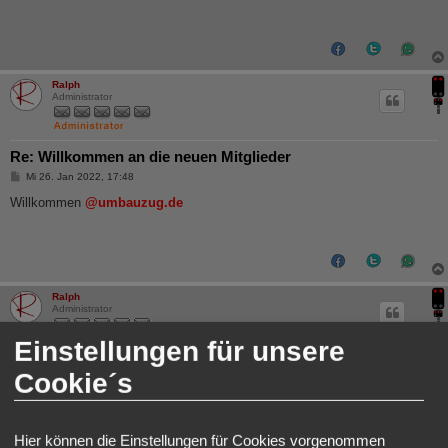
r
a
g
Ralph
Administrator
Re: Willkommen an die neuen Mitglieder
B
Mi 26. Jan 2022, 17:48
e
i
Willkommen
@umbauzug.de
t
r
a
g
Ralph
Administrator
Einstellungen für unsere
Re: Willkommen an die neuen Mitglieder
Cookie´s
B
Do 27. Jan 2022, 11:28
e
i
Willkommen an
@Modellbauhütte
hier im Forum!
t
r
Hier können die Einstellungen für Cookies vorgenommen
a