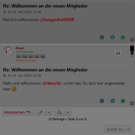
Re: Willkommen an die neuen Mitglieder
B
So 14. Jan 2024, 11:58
e
i
Herzlich willkommen
@burgardralf1959
!
t
r
a
g
Ralph
Administrator
Re: Willkommen an die neuen Mitglieder
B
So 14. Jan 2024, 11:59
e
i
Hallo und willkommen
@Hansi52
, schön das Du dich hier angemeldet
t
hast
r
a
g
Antworten
10 Beiträge • Seite
1
von
1
Gehe zu