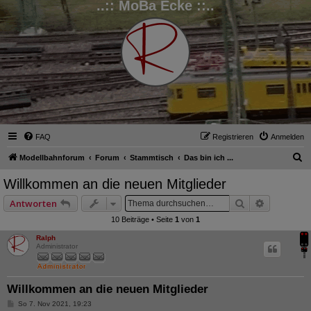
..:: MoBa Ecke ::..
FAQ
Registrieren
Anmelden
S
Modellbahnforum
Forum
Stammtisch
Das bin ich ...
u
Willkommen an die neuen Mitglieder
c
Suche
Erweitert
Antworten
h
10 Beiträge • Seite
1
von
1
e
Ralph
Administrator
Willkommen an die neuen Mitglieder
B
So 7. Nov 2021, 19:23