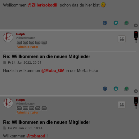
e
i
Wollkommen
@Zillerkrokodil
, schön das du hier bist
t
r
a
g
Ralph
Administrator
Re: Willkommen an die neuen Mitglieder
B
Fr 14. Jan 2022, 20:54
e
i
Herzlich willkommen
@Moba_GM
in der MoBa-Ecke
t
r
a
g
Ralph
Administrator
Re: Willkommen an die neuen Mitglieder
B
Do 20. Jan 2022, 18:44
e
i
Willkommen
@tobmod
!
t