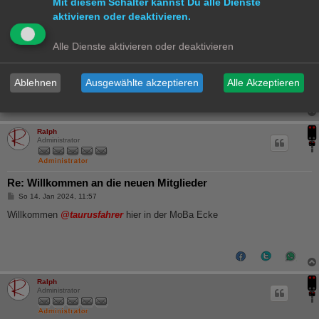
Mit diesem Schalter kannst Du alle Dienste
Moin aus Hamburg
aktivieren oder deaktivieren.
Folgende Benutzer bedankten sich beim Autor
Hammonia
für den Beitrag:
Alle Dienste aktivieren oder deaktivieren
Ralph
(So 20. Feb 2022, 00:12)
Bewertung:
50%
Ablehnen
Ausgewählte akzeptieren
Alle Akzeptieren
Ralph
Administrator
Re: Willkommen an die neuen Mitglieder
B
So 14. Jan 2024, 11:57
e
i
Willkommen
@taurusfahrer
hier in der MoBa Ecke
t
r
a
g
Ralph
Administrator