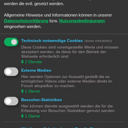
werden die evtl. gesetzt werden.
g
Allgemeine Hinweise und Informationen können in unserer
Ralph
Datenschutzerklärung
bzw.
Nutzungsbedingungen
Administrator
eingesehen werden.
Re: Willkommen an die neuen Mitglieder
Technisch notwendige Cookies
(immer erforderlich)
B
Sa 19. Feb 2022, 23:23
e
Diese Cookies sind voreingestellte Werte und müssen
i
Willkommen
@Hammonia
hier im Forum.
akzeptiert werden, da diese für den Betrieb der
t
Webseite erforderlich sind.
r
a
2
Dienste
g
Externe Medien
Hier werden Optionen zur Auswahl gestellt die es
Hammonia
ermöglichen Videos oder externe Medien direkt im
Starter
Forum abspielbar zu machen.
1
Dienst
Re: Willkommen an die neuen Mitglieder
Besucher-Statistiken
B
Sa 19. Feb 2022, 23:26
e
Hier können dienste ausgewählt werden die für die
i
Erfassung von Besucher-Statistiken genutzt werden.
t
Ralph
hat geschrieben:
↑
r
1
Dienst
a
Willkommen @Hammonia hier im Forum.
g