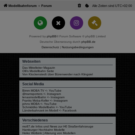
Modellbahnforum
Forum
Alle Zeiten sind
UTC+02:00
Powered by
phpBB
® Forum Software © phpBB Limited
Deutsche Übersetzung durch
phpBB.de
Datenschutz
|
Nutzungsbedingungen
Webseiten
Das Mittelleiter Magazin
Olli's Modellbahn Seite
Von Klockenstedt über Bürenwerder nach Klingsiel
Social Media
Bimm MOBA TV <- YouTube
@tramspotters <- Instagram
lenasmodellbahn <- Instagram
Franks Moba-Keller <- Instagram
johns MOBA <- YouTube
Schmiddko Modellbahn <- YouTube
Länderbahnzeit im Modell <- Facebook
Verschiedenes
mo87.de Infos und News zur H0 Straßenfahrzeuge
Hamburger Hochbahn Modelle
Heiko Wolbink | Alterung von Modellen