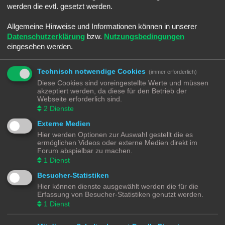
werden die evtl. gesetzt werden.
g
Allgemeine Hinweise und Informationen können in unserer
Ralph
Datenschutzerklärung
bzw.
Nutzungsbedingungen
Administrator
eingesehen werden.
Re: Willkommen an die neuen Mitglieder
Technisch notwendige Cookies
(immer erforderlich)
B
Sa 19. Feb 2022, 23:23
e
Diese Cookies sind voreingestellte Werte und müssen
i
Willkommen
@Hammonia
hier im Forum.
akzeptiert werden, da diese für den Betrieb der
t
Webseite erforderlich sind.
r
a
2
Dienste
g
Externe Medien
Hier werden Optionen zur Auswahl gestellt die es
Hammonia
ermöglichen Videos oder externe Medien direkt im
Starter
Forum abspielbar zu machen.
1
Dienst
Re: Willkommen an die neuen Mitglieder
Besucher-Statistiken
B
Sa 19. Feb 2022, 23:26
e
Hier können dienste ausgewählt werden die für die
i
Erfassung von Besucher-Statistiken genutzt werden.
t
Ralph
hat geschrieben:
↑
r
1
Dienst
a
Willkommen @Hammonia hier im Forum.
g