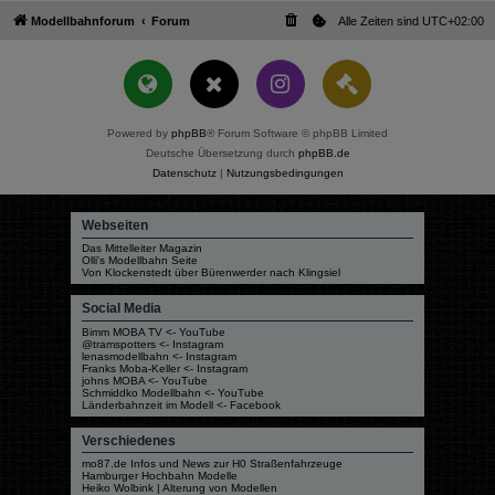
Modellbahnforum
Forum
Alle Zeiten sind
UTC+02:00
Powered by
phpBB
® Forum Software © phpBB Limited
Deutsche Übersetzung durch
phpBB.de
Datenschutz
|
Nutzungsbedingungen
Webseiten
Das Mittelleiter Magazin
Olli's Modellbahn Seite
Von Klockenstedt über Bürenwerder nach Klingsiel
Social Media
Bimm MOBA TV <- YouTube
@tramspotters <- Instagram
lenasmodellbahn <- Instagram
Franks Moba-Keller <- Instagram
johns MOBA <- YouTube
Schmiddko Modellbahn <- YouTube
Länderbahnzeit im Modell <- Facebook
Verschiedenes
mo87.de Infos und News zur H0 Straßenfahrzeuge
Hamburger Hochbahn Modelle
Heiko Wolbink | Alterung von Modellen