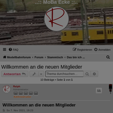
..:: MoBa Ecke ::..
FAQ
Registrieren
Anmelden
S
Modellbahnforum
Forum
Stammtisch
Das bin ich ...
u
Willkommen an die neuen Mitglieder
c
Suche
Erweitert
Antworten
h
10 Beiträge • Seite
1
von
1
e
Ralph
Administrator
Willkommen an die neuen Mitglieder
B
So 7. Nov 2021, 19:23