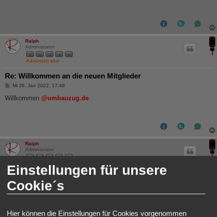
r
a
g
Ralph
Administrator
Re: Willkommen an die neuen Mitglieder
B
Mi 26. Jan 2022, 17:48
e
i
Willkommen
@umbauzug.de
t
r
a
g
Ralph
Administrator
Einstellungen für unsere
Re: Willkommen an die neuen Mitglieder
Cookie´s
B
Do 27. Jan 2022, 11:28
e
i
Willkommen an
@Modellbauhütte
hier im Forum!
t
r
Hier können die Einstellungen für Cookies vorgenommen
a