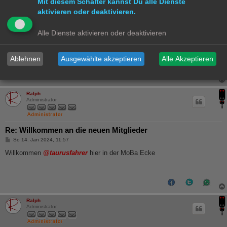
Mit diesem Schalter kannst Du alle Dienste
Moin aus Hamburg
aktivieren oder deaktivieren.
Folgende Benutzer bedankten sich beim Autor
Hammonia
für den Beitrag:
Alle Dienste aktivieren oder deaktivieren
Ralph
(So 20. Feb 2022, 00:12)
Bewertung:
50%
Ablehnen
Ausgewählte akzeptieren
Alle Akzeptieren
Ralph
Administrator
Re: Willkommen an die neuen Mitglieder
B
So 14. Jan 2024, 11:57
e
i
Willkommen
@taurusfahrer
hier in der MoBa Ecke
t
r
a
g
Ralph
Administrator