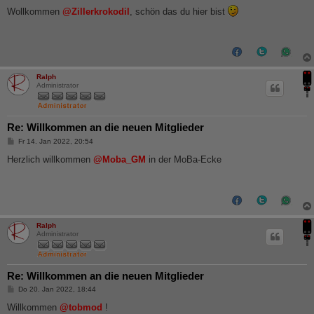
e
i
Wollkommen
@Zillerkrokodil
, schön das du hier bist
t
r
a
g
Ralph
Administrator
Re: Willkommen an die neuen Mitglieder
B
Fr 14. Jan 2022, 20:54
e
i
Herzlich willkommen
@Moba_GM
in der MoBa-Ecke
t
r
a
g
Ralph
Administrator
Re: Willkommen an die neuen Mitglieder
B
Do 20. Jan 2022, 18:44
e
i
Willkommen
@tobmod
!
t