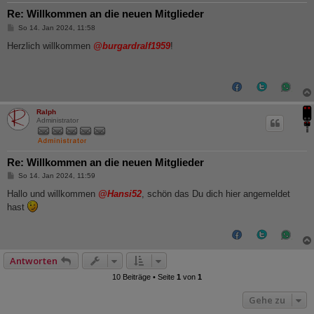
Re: Willkommen an die neuen Mitglieder
B
So 14. Jan 2024, 11:58
e
i
Herzlich willkommen
@burgardralf1959
!
t
r
a
g
Ralph
Administrator
Re: Willkommen an die neuen Mitglieder
B
So 14. Jan 2024, 11:59
e
i
Hallo und willkommen
@Hansi52
, schön das Du dich hier angemeldet
t
hast
r
a
g
Antworten
10 Beiträge • Seite
1
von
1
Gehe zu