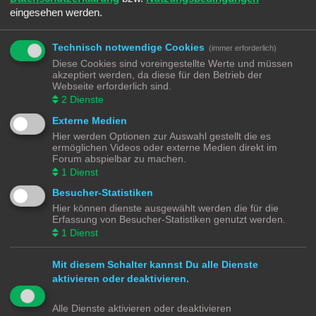
B
Di 10. Sep 2024, 17:48
eingesehen werden.
e
i
Besondere Modelle für die Modellbahn findet ihr bei
Daniel Form
Über das
t
Kontaktformular ist es sogar möglich Anfragen zu Ersatzteilen und
r
Technisch notwendige Cookies
(immer erforderlich)
a
Wunschmodellen zu stellen.
g
Diese Cookies sind voreingestellte Werte und müssen
akzeptiert werden, da diese für den Betrieb der
->
Shop
Webseite erforderlich sind.
->
Anfrageformular
2
Dienste
->
Instagram
Externe Medien
Hier werden Optionen zur Auswahl gestellt die es
ermöglichen Videos oder externe Medien direkt im
Antworten
Forum abspielbar zu machen.
1
Dienst
1 Beitrag • Seite
1
von
1
Besucher-Statistiken
Gehe zu
Hier können dienste ausgewählt werden die für die
Erfassung von Besucher-Statistiken genutzt werden.
Modellbahnforum
Forum
Alle Zeiten sind
UTC+02:00
1
Dienst
Mit diesem Schalter kannst Du alle Dienste
aktivieren oder deaktivieren.
Powered by
phpBB
® Forum Software © phpBB Limited
Alle Dienste aktivieren oder deaktivieren
Deutsche Übersetzung durch
phpBB.de