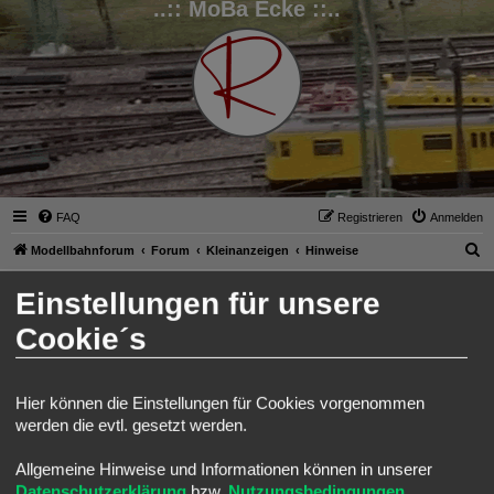
..:: MoBa Ecke ::..
FAQ
Registrieren
Anmelden
S
Modellbahnforum
Forum
Kleinanzeigen
Hinweise
u
Daniel Form
Einstellungen für unsere
c
Modellbahn und Manufaktur
Cookie´s
h
Suche
Erweitert
Antworten
e
1 Beitrag • Seite
1
von
1
Ralph
Hier können die Einstellungen für Cookies vorgenommen
Administrator
werden die evtl. gesetzt werden.
Allgemeine Hinweise und Informationen können in unserer
Daniel Form
Datenschutzerklärung
bzw.
Nutzungsbedingungen