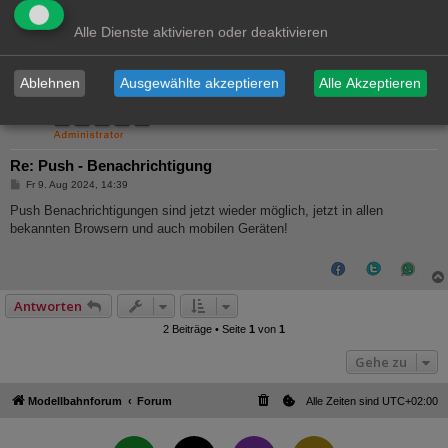
Alle Dienste aktivieren oder deaktivieren
Ablehnen
Ausgewählte akzeptieren
Alle Akzeptieren
Ralph
Administrator
Re: Push - Benachrichtigung
B
Fr 9. Aug 2024, 14:39
e
i
Push Benachrichtigungen sind jetzt wieder möglich, jetzt in allen
t
bekannten Browsern und auch mobilen Geräten!
r
a
g
Antworten
2 Beiträge • Seite
1
von
1
Gehe zu
Modellbahnforum
Forum
Alle Zeiten sind
UTC+02:00