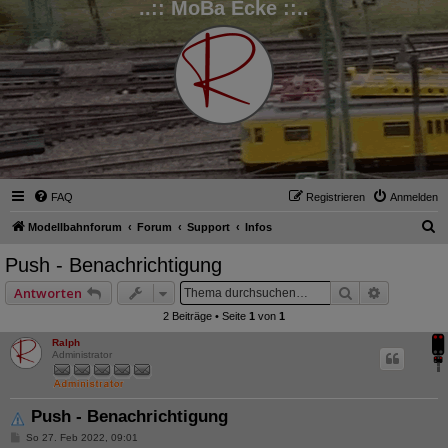
..:: MoBa Ecke ::..
FAQ
Registrieren
Anmelden
S
Modellbahnforum
Forum
Support
Infos
u
Push - Benachrichtigung
c
Suche
Erweitert
Antworten
h
2 Beiträge • Seite
1
von
1
e
Ralph
Administrator
Push - Benachrichtigung
B
So 27. Feb 2022, 09:01