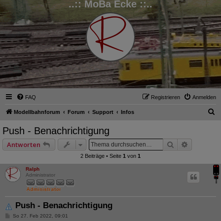
..:: MoBa Ecke ::..
FAQ
Registrieren
Anmelden
S
Modellbahnforum
Forum
Support
Infos
u
Push - Benachrichtigung
c
Suche
Erweitert
Antworten
h
2 Beiträge • Seite
1
von
1
e
Ralph
Administrator
Push - Benachrichtigung
B
So 27. Feb 2022, 09:01