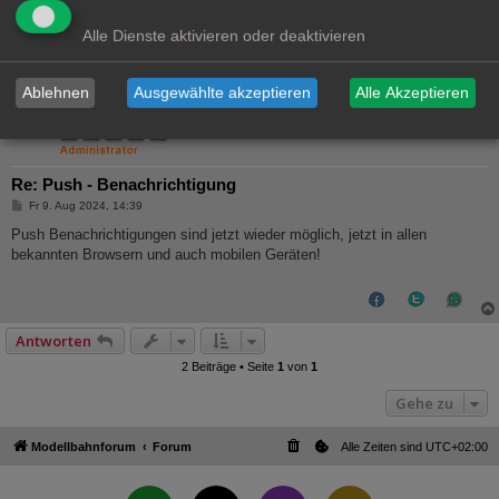
Alle Dienste aktivieren oder deaktivieren
Ablehnen
Ausgewählte akzeptieren
Alle Akzeptieren
Ralph
Administrator
Re: Push - Benachrichtigung
B
Fr 9. Aug 2024, 14:39
e
i
Push Benachrichtigungen sind jetzt wieder möglich, jetzt in allen
t
bekannten Browsern und auch mobilen Geräten!
r
a
g
Antworten
2 Beiträge • Seite
1
von
1
Gehe zu
Modellbahnforum
Forum
Alle Zeiten sind
UTC+02:00