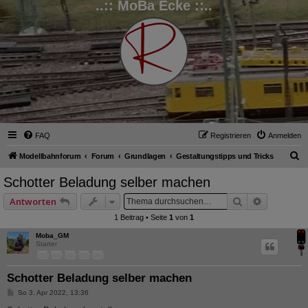
..:: MoBa Ecke ::..
FAQ
Registrieren
Anmelden
S
Modellbahnforum
Forum
Grundlagen
Gestaltungstipps und Tricks
u
Schotter Beladung selber machen
c
Suche
Erweitert
Antworten
h
1 Beitrag • Seite
1
von
1
e
Moba_GM
Starter
Schotter Beladung selber machen
B
So 3. Apr 2022, 13:36
e