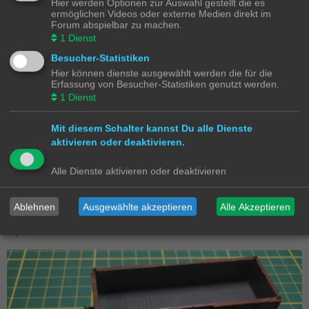
Hier werden Optionen zur Auswahl gestellt die es
ermöglichen Videos oder externe Medien direkt im
Forum abspielbar zu machen.
1
Dienst
Besucher-Statistiken
Hier können dienste ausgewählt werden die für die
Erfassung von Besucher-Statistiken genutzt werden.
1
Dienst
Mit diesem Schalter kannst Du alle Dienste
aktivieren oder deaktivieren.
Nun ist Geduld angesagt. Man sollte mindestens 24 Stunden warten
Alle Dienste aktivieren oder deaktivieren
(
besser etwas länger
), bis alles richtig durchgehärtet ist. Nun nimmt man
den Aluminium-Styropor-Schotter Block aus dem Wagen und entfernt
vorsichtig die Aluminium Folie. Gegebenenfalls muss man mit einem
Ablehnen
Ausgewählte akzeptieren
Alle Akzeptieren
Teppichmesser etwas leicht nachhelfen, damit sich die Folie exakt vom
Styropor-Schotter Block lösen lässt.