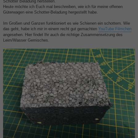
i
Schotter Beladung herstellen.
t
Heute möchte ich Euch mal beschreiben, wie ich für meine offenen
r
a
Güterwagen eine Schotter-Beladung hergestellt habe.
g
Im Großen und Ganzen funktioniert es wie Schienen ein schottern. Wie
das geht, habe ich mir in einem recht gut gemachten
YouTube Filmchen
angesehen. Hier findet Ihr auch die richtige Zusammensetzung des
Leim/Wasser Gemisches.