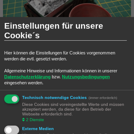
Einstellungen für unsere
Cookie´s
Hier können die Einstellungen für Cookies vorgenommen
werden die evtl. gesetzt werden.
Ich gebe den verdünnten Holzleim (
1/3 Leim + 2/3 Wasser + 4-5 Tropfen
Spülmittel
) in eine Einwegspritze. Damit "
durchtränke
" ich den Schotter,
Allgemeine Hinweise und Informationen können in unserer
bis ich sicher bin, das alle Stellen etwas abbekommen haben. Sollte es
Datenschutzerklärung
bzw.
Nutzungsbedingungen
etwas zu viel sein, dann wird hoffentlich unsere "
Aluminiumwanne
" den
eingesehen werden.
überschüssigen Leim daran hindern in den Wagen zu laufen. Sollte doch
etwas Leim in den Wagen gelaufen sein, lässt sich der leicht mit einem
feuchten Tuch entfernen.
Technisch notwendige Cookies
(immer erforderlich)
Diese Cookies sind voreingestellte Werte und müssen
akzeptiert werden, da diese für den Betrieb der
Webseite erforderlich sind.
2
Dienste
Externe Medien