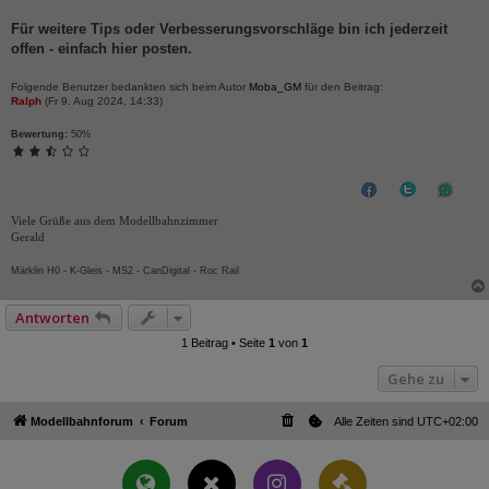
Für weitere Tips oder Verbesserungsvorschläge bin ich jederzeit
offen - einfach hier posten.
Folgende Benutzer bedankten sich beim Autor
Moba_GM
für den Beitrag:
Ralph
(Fr 9. Aug 2024, 14:33)
Bewertung:
50%
Viele Grüße aus dem Modellbahnzimmer
Gerald
Märklin H0 - K-Gleis - MS2 - CanDigital - Roc Rail
Antworten
1 Beitrag • Seite
1
von
1
Gehe zu
Modellbahnforum
Forum
Alle Zeiten sind
UTC+02:00