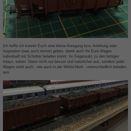
Ich hoffe ich konnte Euch eine kleine Anregung bzw. Anleitung oder
Inspiration (was auch immer) geben, damit auch Ihr Eure Wagen
individuell mit Schotter beladen könnt. Im Gegensatz zu den fertigen
Inlays, sehen Diese nicht nur besser und natürlicher aus, sondern jeder
Wagen sieht auch - wie auch in der Wirklichkeit - unterschiedlich beladen
aus.