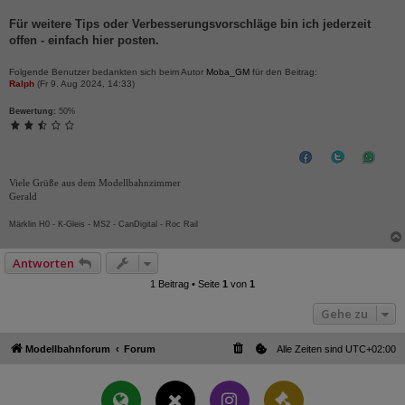
Für weitere Tips oder Verbesserungsvorschläge bin ich jederzeit
offen - einfach hier posten.
Folgende Benutzer bedankten sich beim Autor
Moba_GM
für den Beitrag:
Ralph
(Fr 9. Aug 2024, 14:33)
Bewertung:
50%
Viele Grüße aus dem Modellbahnzimmer
Gerald
Märklin H0 - K-Gleis - MS2 - CanDigital - Roc Rail
Antworten
1 Beitrag • Seite
1
von
1
Gehe zu
Modellbahnforum
Forum
Alle Zeiten sind
UTC+02:00