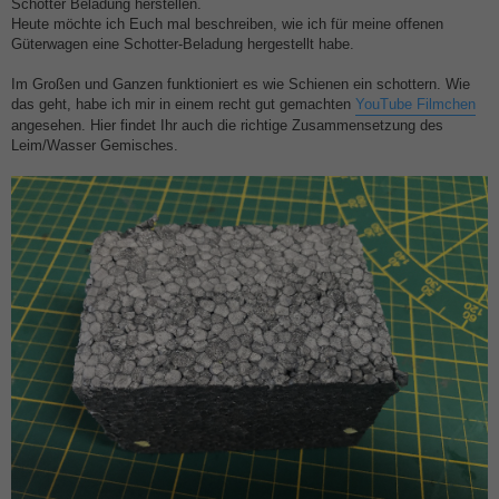
i
Schotter Beladung herstellen.
t
Heute möchte ich Euch mal beschreiben, wie ich für meine offenen
r
a
Güterwagen eine Schotter-Beladung hergestellt habe.
g
Im Großen und Ganzen funktioniert es wie Schienen ein schottern. Wie
das geht, habe ich mir in einem recht gut gemachten
YouTube Filmchen
angesehen. Hier findet Ihr auch die richtige Zusammensetzung des
Leim/Wasser Gemisches.