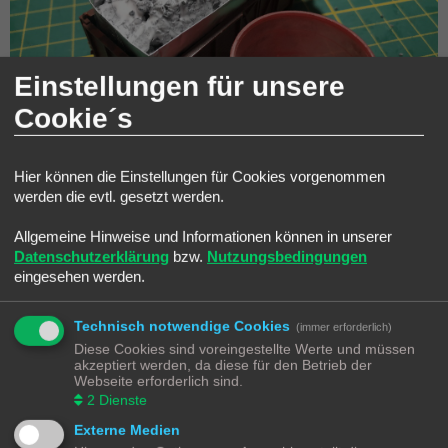
Einstellungen für unsere
Cookie´s
Hier können die Einstellungen für Cookies vorgenommen
werden die evtl. gesetzt werden.
Ich gebe den verdünnten Holzleim (
1/3 Leim + 2/3 Wasser + 4-5 Tropfen
Spülmittel
) in eine Einwegspritze. Damit "
durchtränke
" ich den Schotter,
Allgemeine Hinweise und Informationen können in unserer
bis ich sicher bin, das alle Stellen etwas abbekommen haben. Sollte es
Datenschutzerklärung
bzw.
Nutzungsbedingungen
etwas zu viel sein, dann wird hoffentlich unsere "
Aluminiumwanne
" den
eingesehen werden.
überschüssigen Leim daran hindern in den Wagen zu laufen. Sollte doch
etwas Leim in den Wagen gelaufen sein, lässt sich der leicht mit einem
feuchten Tuch entfernen.
Technisch notwendige Cookies
(immer erforderlich)
Diese Cookies sind voreingestellte Werte und müssen
akzeptiert werden, da diese für den Betrieb der
Webseite erforderlich sind.
2
Dienste
Externe Medien