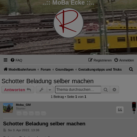
..:: MoBa Ecke ::..
FAQ
Registrieren
Anmelden
S
Modellbahnforum
Forum
Grundlagen
Gestaltungstipps und Tricks
u
Schotter Beladung selber machen
c
Suche
Erweitert
Antworten
h
1 Beitrag • Seite
1
von
1
e
Moba_GM
Starter
Schotter Beladung selber machen
B
So 3. Apr 2022, 13:36
e