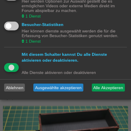
Hier werden Optionen zur Auswahl gestellt die es
ermöglichen Videos oder externe Medien direkt im
Forum abspielbar zu machen.
1
Dienst
Besucher-Statistiken
Hier können dienste ausgewählt werden die für die
Erfassung von Besucher-Statistiken genutzt werden.
1
Dienst
Mit diesem Schalter kannst Du alle Dienste
aktivieren oder deaktivieren.
Nun ist Geduld angesagt. Man sollte mindestens 24 Stunden warten
Alle Dienste aktivieren oder deaktivieren
(
besser etwas länger
), bis alles richtig durchgehärtet ist. Nun nimmt man
den Aluminium-Styropor-Schotter Block aus dem Wagen und entfernt
vorsichtig die Aluminium Folie. Gegebenenfalls muss man mit einem
Ablehnen
Ausgewählte akzeptieren
Alle Akzeptieren
Teppichmesser etwas leicht nachhelfen, damit sich die Folie exakt vom
Styropor-Schotter Block lösen lässt.