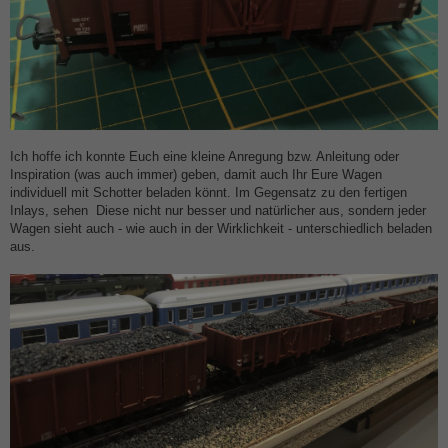
Ich hoffe ich konnte Euch eine kleine Anregung bzw. Anleitung oder
Inspiration (was auch immer) geben, damit auch Ihr Eure Wagen
individuell mit Schotter beladen könnt. Im Gegensatz zu den fertigen
Inlays, sehen Diese nicht nur besser und natürlicher aus, sondern jeder
Wagen sieht auch - wie auch in der Wirklichkeit - unterschiedlich beladen
aus.