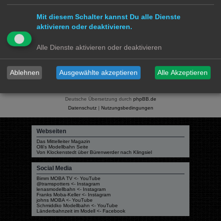
1 Beitrag • Seite
1
von
1
Mit diesem Schalter kannst Du alle Dienste
Gehe zu
aktivieren oder deaktivieren.
Modellbahnforum
Forum
Alle Zeiten sind
UTC+02:00
Alle Dienste aktivieren oder deaktivieren
Ablehnen
Ausgewählte akzeptieren
Alle Akzeptieren
Powered by
phpBB
® Forum Software © phpBB Limited
Deutsche Übersetzung durch
phpBB.de
Datenschutz
|
Nutzungsbedingungen
Webseiten
Das Mittelleiter Magazin
Olli's Modellbahn Seite
Von Klockenstedt über Bürenwerder nach Klingsiel
Social Media
Bimm MOBA TV <- YouTube
@tramspotters <- Instagram
lenasmodellbahn <- Instagram
Franks Moba-Keller <- Instagram
johns MOBA <- YouTube
Schmiddko Modellbahn <- YouTube
Länderbahnzeit im Modell <- Facebook