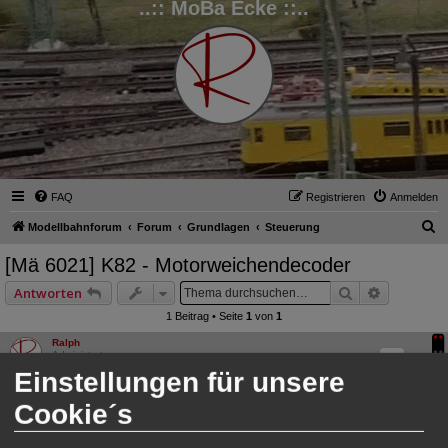
..:: MoBa Ecke ::..
FAQ
Registrieren
Anmelden
S
Modellbahnforum
Forum
Grundlagen
Steuerung
u
[Mä 6021] K82 - Motorweichendecoder
c
Suche
Erweitert
Antworten
h
1 Beitrag • Seite
1
von
1
e
Ralph
Administrator
Einstellungen für unsere
Cookie´s
[Mä 6021] K82 - Motorweichendecoder
B
Do 1. Dez 2022, 15:44