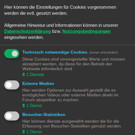
e
i
Hallo liebes Forum,
Hier können die Einstellungen für Cookies vorgenommen
t
r
werden die evtl. gesetzt werden.
a
aktuell suche ich Infos zu Weichenantrieben. Ich baue eine Märklin MoBa
g
mit der Märklin 6021 Digitalsteuerung ( ja ist alt, weis ich ) und dazu
Allgemeine Hinweise und Informationen können in unserer
überlege ich die Antriebe 7549 durch Servos zu ersetzten. Der K83 kann
Datenschutzerklärung
bzw.
Nutzungsbedingungen
das meiner Recherche nach ja nicht, ich fand aber den
eingesehen werden.
K82 - Motorweichendecoder
.
Nutzt wer zufällig den #K-82 #Decoder?
Technisch notwendige Cookies
(immer erforderlich)
Diese Cookies sind voreingestellte Werte und müssen
Er kann gemäß Beschreibung, motorische Stellantriebeantriebe mit und
akzeptiert werden, da diese für den Betrieb der
ohne Endlagenabschaltung verarbeiten. Und jetzt kommt eure Erfahrung
Webseite erforderlich sind.
ins Spiel, mit welchen Servoantrieben habt ihr gute und weniger gute
2
Dienste
Erfahrungen gemacht?
Externe Medien
Ich bin auf eurer Rückmeldungen gespannt.
Hier werden Optionen zur Auswahl gestellt die es
ermöglichen Videos oder externe Medien direkt im
MFG der Ralph
Forum abspielbar zu machen.
1
Dienst
xposting ->
https://www.stummiforum.de/t209446f29-M ... msg2488423
Besucher-Statistiken
Hier können dienste ausgewählt werden die für die
Erfassung von Besucher-Statistiken genutzt werden.
Antworten
1
Dienst