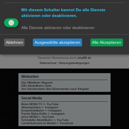
1 Beitrag • Seite
1
von
1
Mit diesem Schalter kannst Du alle Dienste
Gehe zu
aktivieren oder deaktivieren.
Modellbahnforum
Forum
Alle Zeiten sind
UTC+02:00
Alle Dienste aktivieren oder deaktivieren
Ablehnen
Ausgewählte akzeptieren
Alle Akzeptieren
Powered by
phpBB
® Forum Software © phpBB Limited
Deutsche Übersetzung durch
phpBB.de
Datenschutz
|
Nutzungsbedingungen
Webseiten
Das Mittelleiter Magazin
Olli's Modellbahn Seite
Von Klockenstedt über Bürenwerder nach Klingsiel
Social Media
Bimm MOBA TV <- YouTube
@tramspotters <- Instagram
lenasmodellbahn <- Instagram
Franks Moba-Keller <- Instagram
johns MOBA <- YouTube
Schmiddko Modellbahn <- YouTube
Länderbahnzeit im Modell <- Facebook