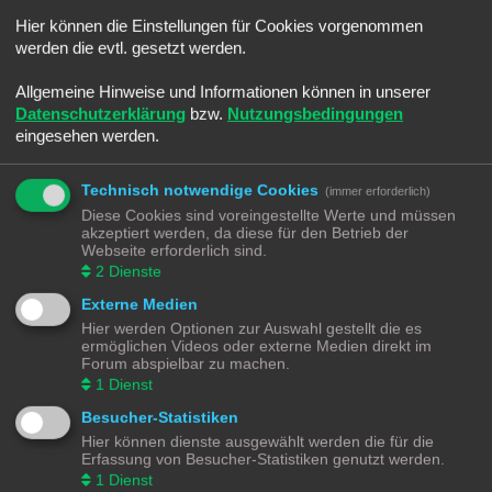
e
i
Hallo liebes Forum,
Hier können die Einstellungen für Cookies vorgenommen
t
r
werden die evtl. gesetzt werden.
a
aktuell suche ich Infos zu Weichenantrieben. Ich baue eine Märklin MoBa
g
mit der Märklin 6021 Digitalsteuerung ( ja ist alt, weis ich ) und dazu
Allgemeine Hinweise und Informationen können in unserer
überlege ich die Antriebe 7549 durch Servos zu ersetzten. Der K83 kann
Datenschutzerklärung
bzw.
Nutzungsbedingungen
das meiner Recherche nach ja nicht, ich fand aber den
eingesehen werden.
K82 - Motorweichendecoder
.
Nutzt wer zufällig den #K-82 #Decoder?
Technisch notwendige Cookies
(immer erforderlich)
Diese Cookies sind voreingestellte Werte und müssen
Er kann gemäß Beschreibung, motorische Stellantriebeantriebe mit und
akzeptiert werden, da diese für den Betrieb der
ohne Endlagenabschaltung verarbeiten. Und jetzt kommt eure Erfahrung
Webseite erforderlich sind.
ins Spiel, mit welchen Servoantrieben habt ihr gute und weniger gute
2
Dienste
Erfahrungen gemacht?
Externe Medien
Ich bin auf eurer Rückmeldungen gespannt.
Hier werden Optionen zur Auswahl gestellt die es
ermöglichen Videos oder externe Medien direkt im
MFG der Ralph
Forum abspielbar zu machen.
1
Dienst
xposting ->
https://www.stummiforum.de/t209446f29-M ... msg2488423
Besucher-Statistiken
Hier können dienste ausgewählt werden die für die
Erfassung von Besucher-Statistiken genutzt werden.
Antworten
1
Dienst