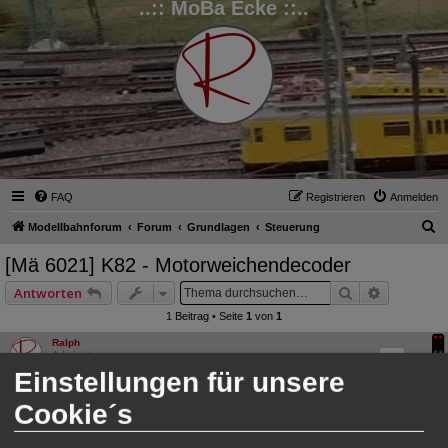
..:: MoBa Ecke ::..
FAQ
Registrieren
Anmelden
S
Modellbahnforum
Forum
Grundlagen
Steuerung
u
[Mä 6021] K82 - Motorweichendecoder
c
Suche
Erweitert
Antworten
h
1 Beitrag • Seite
1
von
1
e
Ralph
Administrator
Einstellungen für unsere
Cookie´s
[Mä 6021] K82 - Motorweichendecoder
B
Do 1. Dez 2022, 15:44