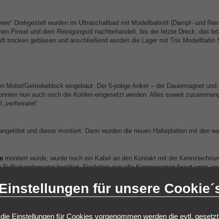
eere“ Drehgestell wurden im Ultraschallbad mit Modellbahnöl (Dampf- und Rei
en Pinsel und dem Reinigungsöl nachbehandelt, bis der letzte Dreck, das letz
uft trocken geblasen und anschließend wurden die Lager mit Trix Modellbahn S
n Motor/Getriebeblock eingebaut. Der 5-polige Anker – der Dauermagnet und 
, konnten nun auch noch die Kohlen eingesetzt werden. Alles soweit zusammen
 „
verheiratet
“
 angelötet und dieser montiert. Dann wurden die neuen Halteplatten mit den 
s
montiert wurde, wurde noch ein Kabel an den Kontakt mit der Kennzeichnun
n Pufferkondensator benötigt. Nachdem nun alle Komponenten fixiert wren, wu
Einstellungen für unsere Cookie´
eidung eingefügt. Diese Kunstoffverkleidung, die vor den mittleren Klarsichtfen
damit hinter den Scheiben nicht nur ein einheitliches grau zu sehen war.
g
die Einstellungen für Cookies vorgenommen werden die evtl. gesetz