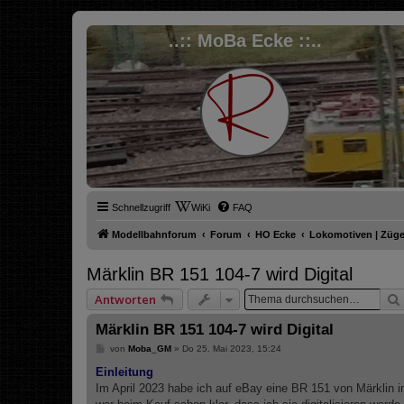
..:: MoBa Ecke ::..
Schnellzugriff
WiKi
FAQ
Modellbahnforum
Forum
HO Ecke
Lokomotiven | Züg
Märklin BR 151 104-7 wird Digital
Antworten
Märklin BR 151 104-7 wird Digital
B
von
Moba_GM
»
Do 25. Mai 2023, 15:24
e
i
Einleitung
t
Im April 2023 habe ich auf eBay eine BR 151 von Märklin in
r
a