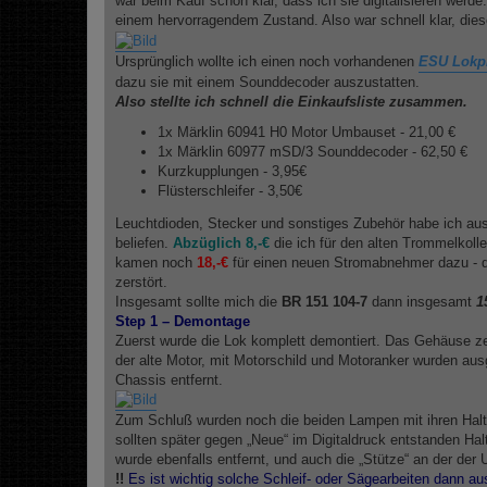
war beim Kauf schon klar, dass ich sie digitalisieren werd
g
einem hervorragendem Zustand. Also war schnell klar, diese
Ursprünglich wollte ich einen noch vorhandenen
ESU Lokpi
dazu sie mit einem Sounddecoder auszustatten.
Also stellte ich schnell die Einkaufsliste zusammen.
1x Märklin 60941 H0 Motor Umbauset - 21,00 €
1x Märklin 60977 mSD/3 Sounddecoder - 62,50 €
Kurzkupplungen - 3,95€
Flüsterschleifer - 3,50€
Leuchtdioden, Stecker und sonstiges Zubehör habe ich au
beliefen.
Abzüglich 8,-€
die ich für den alten Trommelkol
kamen noch
18,-€
für einen neuen Stromabnehmer dazu - d
zerstört.
Insgesamt sollte mich die
BR 151 104-7
dann insgesamt
1
Step 1 – Demontage
Zuerst wurde die Lok komplett demontiert. Das Gehäuse z
der alte Motor, mit Motorschild und Motoranker wurden au
Chassis entfernt.
Zum Schluß wurden noch die beiden Lampen mit ihren Halte
sollten später gegen „Neue“ im Digitaldruck entstanden Hal
wurde ebenfalls entfernt, und auch die „Stütze“ an der der 
!!
Es ist wichtig solche Schleif- oder Sägearbeiten dann au