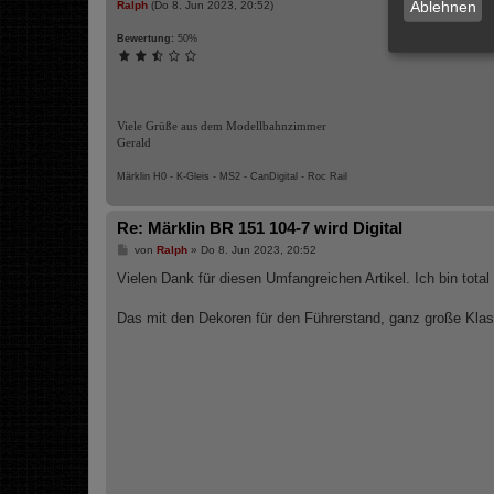
Ablehnen
Ralph
(Do 8. Jun 2023, 20:52)
Bewertung:
50%
Viele Grüße aus dem Modellbahnzimmer
Gerald
Märklin H0 - K-Gleis - MS2 - CanDigital - Roc Rail
Re: Märklin BR 151 104-7 wird Digital
B
von
Ralph
»
Do 8. Jun 2023, 20:52
e
i
Vielen Dank für diesen Umfangreichen Artikel. Ich bin tota
t
r
a
Das mit den Dekoren für den Führerstand, ganz große Klas
g