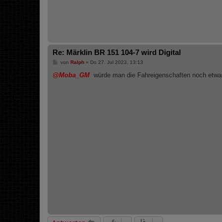
Re: Märklin BR 151 104-7 wird Digital
B
von
Ralph
»
Do 27. Jul 2023, 13:13
e
i
@Moba_GM
würde man die Fahreigenschaften noch etwas
t
r
a
g