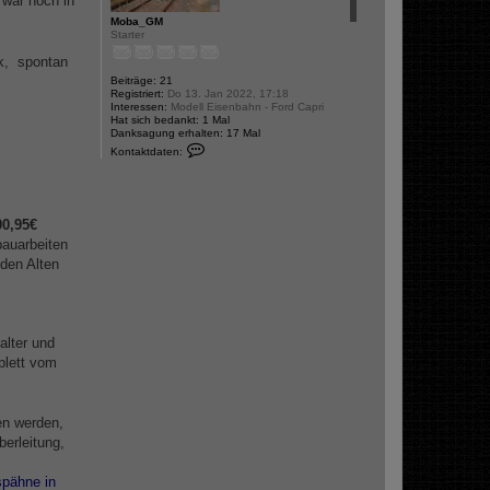
 war noch in
Moba_GM
Starter
k, spontan
Beiträge:
21
Registriert:
Do 13. Jan 2022, 17:18
Interessen:
Modell Eisenbahn - Ford Capri
Hat sich bedankt:
1 Mal
Danksagung erhalten:
17 Mal
K
Kontaktdaten:
o
n
t
a
k
90,95€
t
d
bauarbeiten
a
den Alten
t
e
n
v
o
n
alter und
M
o
lett vom
b
a
_
G
M
en werden,
berleitung,
spähne in