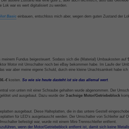
e. Der äußere Zustand war eine gute 2, aber auch technisch, also das Getriebe
 Lok war es wert digitalisiert zu werden.
lot Basic
einbauen, entschloss mich aber, wegen dem guten Zustand der Lo
s meinem Fundus beigesteuert. Sodass sich die (Material) Umbaukosten auf
lektor Motor mit Umschalter noch bei eBay bekommen habe. Im Laufe der Um
as war aber meine eigene Schuld, durch eine kleine Unachtsamkeit habe ich 
56.-€
kosten.
So wie sie
heute dasteht ist sie das allemal wert
.
entral von unten mit einer Schraube gehalten wurde abgenommen. Der Umsch
sgelötet und ausgebaut. Dazu wurde der
3-achsige Motor/Getriebeblock
komp
platten ausgebaut. Diese Halteplatten, die in das untere Gestell eingeschob
teplatten für LED’s ausgetauscht werden. Der Umschalter von Schleifer auf O
Umschalter befestigt war, wurde mit einem Mini-Trennschleifer entfernt.
szuführen, wenn der Motor/Getriebeblock entfernt ist, damit sich keine Metall