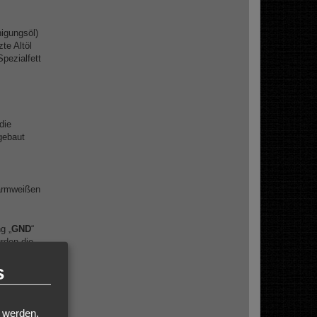
nigungsöl)
te Altöl
pezialfett
die
gebaut
warmweißen
g „
GND
“
rden die
s
stern der
t werden.