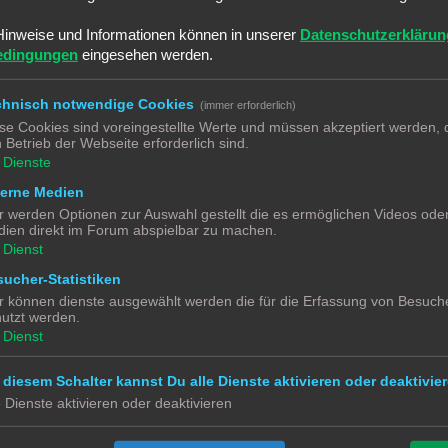
erden. Mit einem entsprechnenden Papierausdruck wurden Instrumente und e
den aufgepimpten Führerstand ab.
Hinweise und Informationen können in unserer
Datenschutzerklärun
edingungen
eingesehen werden.
t und der Maschinenraum erhielt eine normale 3mm Warmweiß LED. Alle 3 L
auf dem Unterteil angeschlossen werden mussten. (1x gemeinsamer plus und 
os vom Untergestellentfernen konnte, wurde diese Verbindung mit Mikrosteck
chnisch notwendige Cookies
(immer erforderlich)
se Cookies sind voreingestellte Werte und müssen akzeptiert werden, d
 Betrieb der Webseite erforderlich sind.
Dienste
 Front-LED und Sounddecoder Platine.
terne Medien
elativ geräumigen Innenraum eng werden kann.
r werden Optionen zur Auswahl gestellt die es ermöglichen Videos ode
 Ohm Widerstand als Ladestrombegrenzer und einer Diode in umgekehrter Ric
ien direkt im Forum abspielbar zu machen.
 angelötete
“ Kabel „
GND
“ und an den gemeinsamen Plus angeschlossen. Di
Dienst
losen stellen.
ucher-Statistiken
 Stromabnehmer wieder montiert waren, konnte die Sounddecoder Platine au
r können dienste ausgewählt werden die für die Erfassung von Besuche
utzt werden.
 dazu aber mehr im Bericht „BR 151 Soundprojekt“
Dienst
t war, konnte es zum einfahren auf den Rollenprüfstand gehen.
 diesem Schalter kannst Du alle Dienste aktivieren oder deaktivier
ch tolles digitales Sahnestück. Sie läuft einwandfrei und bereichert nun mein
e Dienste aktivieren oder deaktivieren