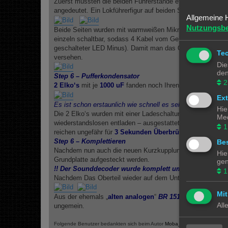
Zuerst mussten die beiden Führerstände etwas umgebaut w
angedeutet. Ein Lokführerfigur auf beiden Seiten rundete 
Allgemeine 
Nutzungsb
Beide Seiten wurden mit warmweißen Mikro-LED’s bestück
einzeln schaltbar, sodass 4 Kabel vom Gehäuse Oberteil 
geschalteter LED Minus). Damit man das Oberteil probleml
Te
versehen.
Die
den
Step 6 – Pufferkondensator
2
2 Elko‘s
mit je
1000 uF
fanden noch Ihren Platz zwischen
Ex
Es ist schon erstaunlich wie schnell es selbst in einem r
Hie
Die 2 Elko‘s wurden mit einer Ladeschaltung – einem 800
Med
wiederstandslosen entladen – ausgestattet und an das „
neu
1
reichen ungefähr für
3 Sekunden Überbrückung
bei Strom
Step 6 – Komplettieren
Bes
Nachdem nun auch die neuen Kurzkupplungen und der neue
Hie
Grundplatte aufgesteckt werden.
gen
!! Der Sounddecoder wurde komplett umprogrammiert,
1
Nachdem Das Oberteil wieder auf dem Untergestell montier
Mit
Aus der ehemals „
alten analogen
“
BR 151
wurde ein wirkli
All
ungemein.
Folgende Benutzer bedankten sich beim Autor
Moba_GM
für den Beitrag: