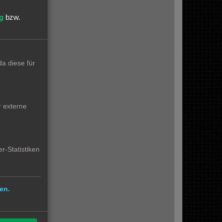
ine Tür etc.
g
bzw.
ED’S waren
3x
er
a diese für
r externe
htung zum
e
2000 uF
f
r-Statistiken
en.
en Fuhrpark