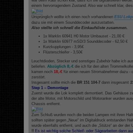
war beim Kauf schon klar, dass ich sie digitalisieren werd
g
einem hervorragendem Zustand. Also war schnell klar, diese
Ursprünglich wollte ich einen noch vorhandenen
ESU Lokpi
dazu sie mit einem Sounddecoder auszustatten.
Also stellte ich schnell die Einkaufsliste zusammen.
1x Märklin 60941 H0 Motor Umbauset - 21,00 €
1x Märklin 60977 mSD/3 Sounddecoder - 62,50 €
Kurzkupplungen - 3,95€
Flüsterschleifer - 3,50€
Leuchtdioden, Stecker und sonstiges Zubehör habe ich au
beliefen.
Abzüglich 8,-€
die ich für den alten Trommelkol
kamen noch
18,-€
für einen neuen Stromabnehmer dazu - d
zerstört.
Insgesamt sollte mich die
BR 151 104-7
dann insgesamt
1
Step 1 – Demontage
Zuerst wurde die Lok komplett demontiert. Das Gehäuse z
der alte Motor, mit Motorschild und Motoranker wurden au
Chassis entfernt.
Zum Schluß wurden noch die beiden Lampen mit ihren Halte
sollten später gegen „Neue“ im Digitaldruck entstanden Hal
wurde ebenfalls entfernt, und auch die „Stütze“ an der der 
!!
Es ist wichtig solche Schleif- oder Sägearbeiten dann au