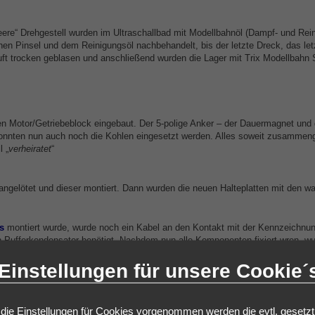
eere“ Drehgestell wurden im Ultraschallbad mit Modellbahnöl (Dampf- und Rei
en Pinsel und dem Reinigungsöl nachbehandelt, bis der letzte Dreck, das letz
uft trocken geblasen und anschließend wurden die Lager mit Trix Modellbahn S
n Motor/Getriebeblock eingebaut. Der 5-polige Anker – der Dauermagnet und 
, konnten nun auch noch die Kohlen eingesetzt werden. Alles soweit zusammen
 „
verheiratet
“
 angelötet und dieser montiert. Dann wurden die neuen Halteplatten mit den 
s
montiert wurde, wurde noch ein Kabel an den Kontakt mit der Kennzeichnun
n Pufferkondensator benötigt. Nachdem nun alle Komponenten fixiert wren, wu
Einstellungen für unsere Cookie´
eidung eingefügt. Diese Kunstoffverkleidung, die vor den mittleren Klarsichtfen
damit hinter den Scheiben nicht nur ein einheitliches grau zu sehen war.
g
die Einstellungen für Cookies vorgenommen werden die evtl. gesetz