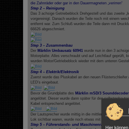
die Zahnräder oder gar in den Dauermagneten „verirren“
Step 2 – Reinigung
Das 3 achsige Getriebeblock Drehgestell und das zweite „l
vorgereinigt. Danach wurden die Teile noch mit einem weich
entfernt war. Zum Schluß wurden die Teile dann mit Druckl
66626 abgeschmiert.
Step 3 – Zusammenbau
Der
Märklin Umbausatz 60941
wurde nun in den 3 achsige
Motorplatte. Alles verschraubt und auf Leichtlauf geprüft
wurden Motor/Getriebeblock wieder mit dem unteren Gestell
Step 4 – Elektrik/Elektronik
Zuerst wurde das Pluskabel an den neuen Flüsterschleifer
LED’s eingebaut.
Bevor die Grundplatte des
Märklin mSD/3 Sounddecoder
angelötet. Dieser wurde dann später für den selbstgebaute
Kabel entsprechend angelötet.
Der Lautsprecher wurde mittig in die mittlere Kunstoffverkl
Lok sichtbar waren, wurde noch etwas mit Farbe aufgepimt, 
Step 5 – Führerstands- und Maschinenraumbeleuchtun
Hier können 