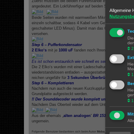
Zuerst mussten die beiden Führerstände etwas umgebaut w
angedeutet. Ein Lokführerfigur auf beiden Seiten rundete 
Allgemeine 
Nutzungsb
Beide Seiten wurden mit warmweißen Mikro-LED’s bestück
einzeln schaltbar, sodass 4 Kabel vom Gehäuse Oberteil 
geschalteter LED Minus). Damit man das Oberteil probleml
Te
versehen.
Die
den
Step 6 – Pufferkondensator
2
2 Elko‘s
mit je
1000 uF
fanden noch Ihren Platz zwischen
Ex
Es ist schon erstaunlich wie schnell es selbst in einem r
Hie
Die 2 Elko‘s wurden mit einer Ladeschaltung – einem 800
Med
wiederstandslosen entladen – ausgestattet und an das „
neu
1
reichen ungefähr für
3 Sekunden Überbrückung
bei Strom
Step 6 – Komplettieren
Bes
Nachdem nun auch die neuen Kurzkupplungen und der neue
Hie
Grundplatte aufgesteckt werden.
gen
!! Der Sounddecoder wurde komplett umprogrammiert,
1
Nachdem Das Oberteil wieder auf dem Untergestell montier
Mit
Aus der ehemals „
alten analogen
“
BR 151
wurde ein wirkli
All
ungemein.
Folgende Benutzer bedankten sich beim Autor
Moba_GM
für den Beitrag: