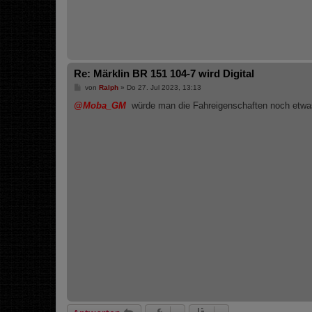
Re: Märklin BR 151 104-7 wird Digital
B
von
Ralph
»
Do 27. Jul 2023, 13:13
e
i
@Moba_GM
würde man die Fahreigenschaften noch etwas
t
r
a
g