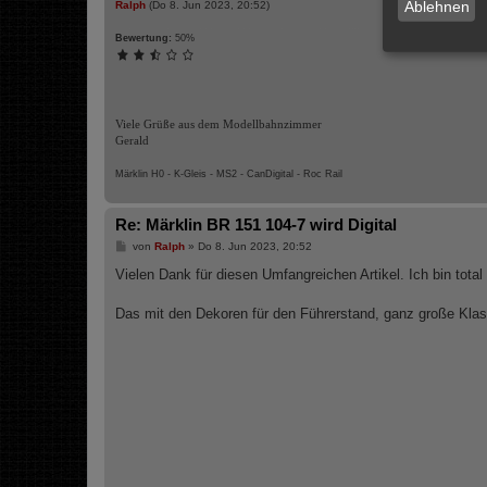
Ablehnen
Ralph
(Do 8. Jun 2023, 20:52)
Bewertung:
50%
Viele Grüße aus dem Modellbahnzimmer
Gerald
Märklin H0 - K-Gleis - MS2 - CanDigital - Roc Rail
Re: Märklin BR 151 104-7 wird Digital
B
von
Ralph
»
Do 8. Jun 2023, 20:52
e
i
Vielen Dank für diesen Umfangreichen Artikel. Ich bin tota
t
r
a
Das mit den Dekoren für den Führerstand, ganz große Klas
g