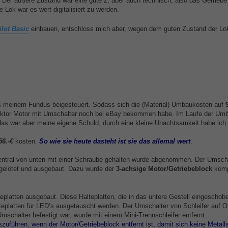
e. Der äußere Zustand war eine gute 2, aber auch technisch, also das Getriebe
 Lok war es wert digitalisiert zu werden.
lot Basic
einbauen, entschloss mich aber, wegen dem guten Zustand der Lo
s meinem Fundus beigesteuert. Sodass sich die (Material) Umbaukosten auf
lektor Motor mit Umschalter noch bei eBay bekommen habe. Im Laufe der Um
as war aber meine eigene Schuld, durch eine kleine Unachtsamkeit habe ich 
56.-€
kosten.
So wie sie
heute dasteht ist sie das allemal wert
.
entral von unten mit einer Schraube gehalten wurde abgenommen. Der Umsch
sgelötet und ausgebaut. Dazu wurde der
3-achsige Motor/Getriebeblock
komp
platten ausgebaut. Diese Halteplatten, die in das untere Gestell eingeschob
teplatten für LED’s ausgetauscht werden. Der Umschalter von Schleifer auf O
Umschalter befestigt war, wurde mit einem Mini-Trennschleifer entfernt.
szuführen, wenn der Motor/Getriebeblock entfernt ist, damit sich keine Metall