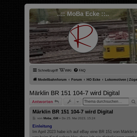
..:: MoBa Ecke ::..
Schnellzugriff
WiKi
FAQ
Modellbahnforum
Forum
HO Ecke
Lokomotiven | Züg
Märklin BR 151 104-7 wird Digital
Antworten
Märklin BR 151 104-7 wird Digital
B
von
Moba_GM
»
Do 25. Mai 2023, 15:24
e
i
Einleitung
t
Im April 2023 habe ich auf eBay eine BR 151 von Märklin in
r
a