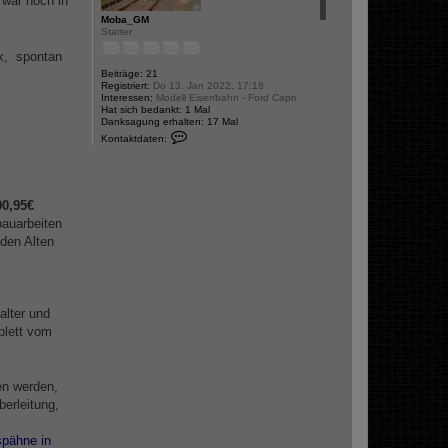
 war noch in
Moba_GM
Starter
k, spontan
Beiträge:
21
Registriert:
Do 13. Jan 2022, 17:18
Interessen:
Modell Eisenbahn - Ford Capri
Hat sich bedankt:
1 Mal
Danksagung erhalten:
17 Mal
K
Kontaktdaten:
o
n
t
a
k
90,95€
t
d
bauarbeiten
a
den Alten
t
e
n
v
o
n
alter und
M
o
lett vom
b
a
_
G
M
en werden,
berleitung,
spähne in