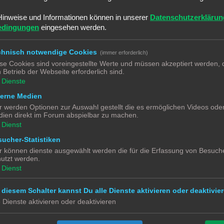
erden. Mit einem entsprechnenden Papierausdruck wurden Instrumente und e
den aufgepimpten Führerstand ab.
Hinweise und Informationen können in unserer
Datenschutzerklärun
edingungen
eingesehen werden.
t und der Maschinenraum erhielt eine normale 3mm Warmweiß LED. Alle 3 L
auf dem Unterteil angeschlossen werden mussten. (1x gemeinsamer plus und 
os vom Untergestellentfernen konnte, wurde diese Verbindung mit Mikrosteck
chnisch notwendige Cookies
(immer erforderlich)
se Cookies sind voreingestellte Werte und müssen akzeptiert werden, d
 Betrieb der Webseite erforderlich sind.
Dienste
 Front-LED und Sounddecoder Platine.
terne Medien
elativ geräumigen Innenraum eng werden kann.
r werden Optionen zur Auswahl gestellt die es ermöglichen Videos ode
 Ohm Widerstand als Ladestrombegrenzer und einer Diode in umgekehrter Ric
ien direkt im Forum abspielbar zu machen.
 angelötete
“ Kabel „
GND
“ und an den gemeinsamen Plus angeschlossen. Di
Dienst
losen stellen.
ucher-Statistiken
 Stromabnehmer wieder montiert waren, konnte die Sounddecoder Platine au
r können dienste ausgewählt werden die für die Erfassung von Besuche
utzt werden.
 dazu aber mehr im Bericht „BR 151 Soundprojekt“
Dienst
t war, konnte es zum einfahren auf den Rollenprüfstand gehen.
 diesem Schalter kannst Du alle Dienste aktivieren oder deaktivier
ch tolles digitales Sahnestück. Sie läuft einwandfrei und bereichert nun mein
e Dienste aktivieren oder deaktivieren