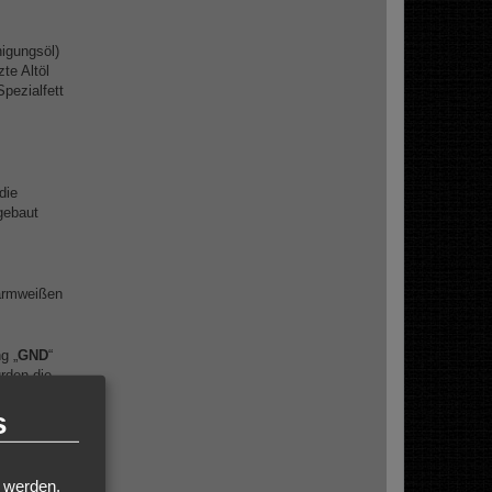
nigungsöl)
te Altöl
pezialfett
die
gebaut
warmweißen
g „
GND
“
rden die
s
stern der
t werden.