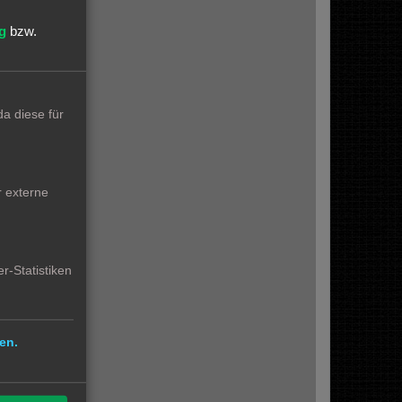
ine Tür etc.
g
bzw.
ED’S waren
3x
er
a diese für
r externe
htung zum
e
2000 uF
f
r-Statistiken
en.
en Fuhrpark