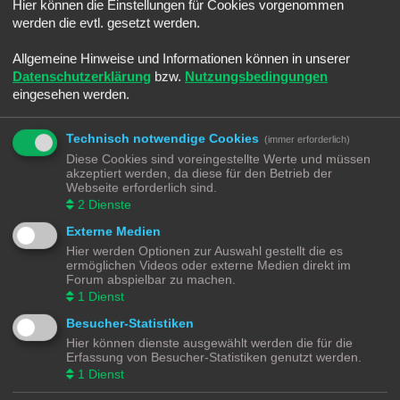
e
Hier können die Einstellungen für Cookies vorgenommen
i
2024 ist noch ganz jung, was steht bei euch dieses Jahr an?
werden die evtl. gesetzt werden.
t
r
a
Hier wie anderswo auch hat es geregnet wie nix gutes gegen Ende 2023
g
Allgemeine Hinweise und Informationen können in unserer
und so hab ich jetzt den Spaß das dass Mauerwerk des Kellers deutlich
Datenschutzerklärung
bzw.
Nutzungsbedingungen
Feuchtigkeitsspuren aufweist. Mein Vermieter hat sich das angesehen
eingesehen werden.
und im Frühjahr soll sich das eine Fachfirma genauer ansehen. Daher
fielen meine Pläne für Nov/Dez den SHBF endlich fertig zu stellen ins
Wasser.
Technisch notwendige Cookies
(immer erforderlich)
Diese Cookies sind voreingestellte Werte und müssen
Das ganze hat mich ordentlich deprimiert, denn ich habe leider nur die
akzeptiert werden, da diese für den Betrieb der
Möglichkeit den Keller zu nutzen, oder vielleicht auch nicht mehr?? Ich
Webseite erforderlich sind.
werde es sehen ...
2
Dienste
Daher habe ich mir euch bisher KEINE z21 gekauft, denn der Plan war
Externe Medien
tatsachlich nun doch zur alten Märklin Digitalsteuerung eine z21 zu
Hier werden Optionen zur Auswahl gestellt die es
nutzen.
ermöglichen Videos oder externe Medien direkt im
Forum abspielbar zu machen.
Nun ich werde berichten ....
1
Dienst
Besucher-Statistiken
Hier können dienste ausgewählt werden die für die
Antworten
Erfassung von Besucher-Statistiken genutzt werden.
1
Dienst
1 Beitrag • Seite
1
von
1