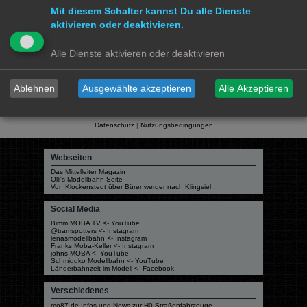
Gehe zu
Mit diesem Schalter kannst Du alle Dienste
aktivieren oder deaktivieren.
Modellbahnforum
Forum
Alle Zeiten sind
UTC+02:00
Alle Dienste aktivieren oder deaktivieren
Ablehnen
Ausgewählte akzeptieren
Alle Akzeptieren
Powered by
phpBB
® Forum Software © phpBB Limited
Deutsche Übersetzung durch
phpBB.de
Datenschutz
|
Nutzungsbedingungen
Webseiten
Das Mittelleiter Magazin
Olli's Modellbahn Seite
Von Klockenstedt über Bürenwerder nach Klingsiel
Social Media
Bimm MOBA TV <- YouTube
@tramspotters <- Instagram
lenasmodellbahn <- Instagram
Franks Moba-Keller <- Instagram
johns MOBA <- YouTube
Schmiddko Modellbahn <- YouTube
Länderbahnzeit im Modell <- Facebook
Verschiedenes
mo87.de Infos und News zur H0 Straßenfahrzeuge