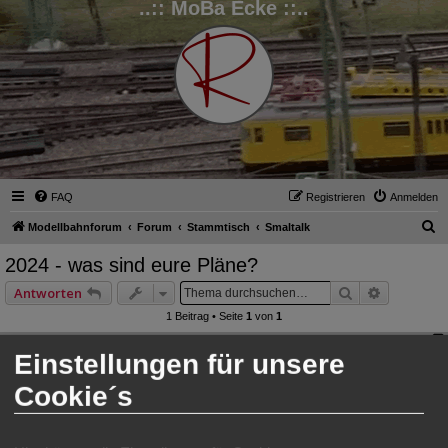
..:: MoBa Ecke ::..
FAQ
Registrieren
Anmelden
S
Modellbahnforum
Forum
Stammtisch
Smaltalk
u
2024 - was sind eure Pläne?
c
Suche
Erweitert
Antworten
h
1 Beitrag • Seite
1
von
1
e
Ralph
Einstellungen für unsere
Administrator
Cookie´s
2024 - was sind eure Pläne?
B
So 14. Jan 2024, 12:18