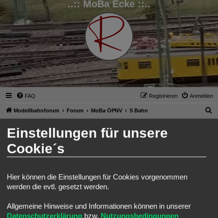
..:: MoBa Ecke ::..
FAQ
Registrieren
Anmelden
S
Modellbahnforum
Forum
MoBa ÖPNV
S Bahn
u
Alex's Berliner S-Bahn Werkstatt
Einstellungen für unsere
c
Suche
Erweitert
Antworten
Cookie´s
h
1 Beitrag • Seite
1
von
1
e
Ralph
Administrator
Hier können die Einstellungen für Cookies vorgenommen
werden die evtl. gesetzt werden.
Alex's Berliner S-Bahn Werkstatt
Allgemeine Hinweise und Informationen können in unserer
B
Fr 9. Aug 2024, 09:43
Datenschutzerklärung
bzw.
Nutzungsbedingungen