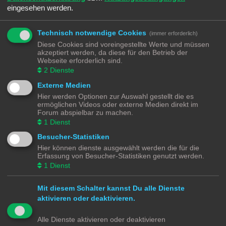
e
eingesehen werden.
i
Ich habe heute diese Website aufgetan. Leider keine möglichkeiten dir
t
Modelle die er erstellen möchte online zu erwerben.
r
a
g
Technisch notwendige Cookies
(immer erforderlich)
Verkauft werden die Modelle an den Ausstellungstage des Modell-
Diese Cookies sind voreingestellte Werte und müssen
Eisenbahn-Klub Berlin 1932 e.V. Es werden immer 5 Halbzüge (je 4
akzeptiert werden, da diese für den Betrieb der
Wagen) angeboten.
Webseite erforderlich sind.
2
Dienste
https://alexs-berliner-sbahn-werkstatt.de/allg-fragen
Externe Medien
Hier werden Optionen zur Auswahl gestellt die es
ermöglichen Videos oder externe Medien direkt im
Antworten
Forum abspielbar zu machen.
1
Dienst
1 Beitrag • Seite
1
von
1
Besucher-Statistiken
Gehe zu
Hier können dienste ausgewählt werden die für die
Erfassung von Besucher-Statistiken genutzt werden.
Modellbahnforum
Forum
Alle Zeiten sind
UTC+02:00
1
Dienst
Mit diesem Schalter kannst Du alle Dienste
aktivieren oder deaktivieren.
Powered by
phpBB
® Forum Software © phpBB Limited
Deutsche Übersetzung durch
phpBB.de
Alle Dienste aktivieren oder deaktivieren