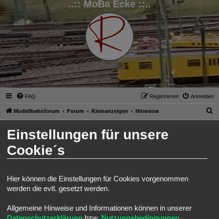
..:: MoBa Ecke ::..
FAQ
Registrieren
Anmelden
S
Modellbahnforum
Forum
Kleinanzeigen
Hinweise
u
Daniel Form
Einstellungen für unsere
c
Modellbahn und Manufaktur
Cookie´s
h
Suche
Erweitert
Antworten
e
1 Beitrag • Seite
1
von
1
Ralph
Hier können die Einstellungen für Cookies vorgenommen
Administrator
werden die evtl. gesetzt werden.
Allgemeine Hinweise und Informationen können in unserer
Daniel Form
Datenschutzerklärung
bzw.
Nutzungsbedingungen