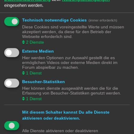
B
Di 10. Sep 2024, 17:48
eingesehen werden.
e
i
Besondere Modelle für die Modellbahn findet ihr bei
Daniel Form
Über das
t
Kontaktformular ist es sogar möglich Anfragen zu Ersatzteilen und
r
Technisch notwendige Cookies
(immer erforderlich)
a
Wunschmodellen zu stellen.
g
Diese Cookies sind voreingestellte Werte und müssen
akzeptiert werden, da diese für den Betrieb der
->
Shop
Webseite erforderlich sind.
->
Anfrageformular
2
Dienste
->
Instagram
Externe Medien
Hier werden Optionen zur Auswahl gestellt die es
ermöglichen Videos oder externe Medien direkt im
Antworten
Forum abspielbar zu machen.
1
Dienst
1 Beitrag • Seite
1
von
1
Besucher-Statistiken
Gehe zu
Hier können dienste ausgewählt werden die für die
Erfassung von Besucher-Statistiken genutzt werden.
Modellbahnforum
Forum
Alle Zeiten sind
UTC+02:00
1
Dienst
Mit diesem Schalter kannst Du alle Dienste
aktivieren oder deaktivieren.
Powered by
phpBB
® Forum Software © phpBB Limited
Alle Dienste aktivieren oder deaktivieren
Deutsche Übersetzung durch
phpBB.de