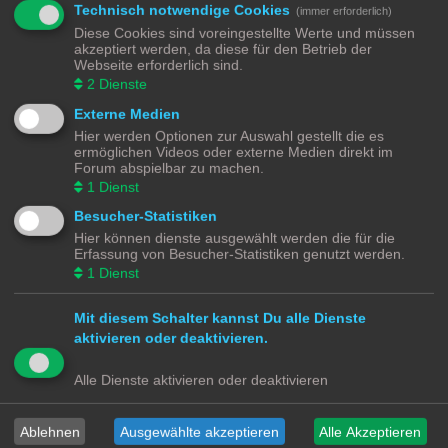
Neues Thema
Technisch notwendige Cookies
(immer erforderlich)
1 Thema • Seite
1
von
1
Diese Cookies sind voreingestellte Werte und müssen
akzeptiert werden, da diese für den Betrieb der
Gehe zu
Webseite erforderlich sind.
2
Dienste
BERECHTIGUNGEN IN DIESEM FORUM
Externe Medien
Du darfst
keine
neuen Themen in diesem Forum erstellen.
Du darfst
keine
Antworten zu Themen in diesem Forum erstellen.
Hier werden Optionen zur Auswahl gestellt die es
Du darfst deine Beiträge in diesem Forum
nicht
ändern.
ermöglichen Videos oder externe Medien direkt im
Du darfst deine Beiträge in diesem Forum
nicht
löschen.
Forum abspielbar zu machen.
Du darfst
keine
Dateianhänge in diesem Forum erstellen.
1
Dienst
Modellbahnforum
Forum
Alle Zeiten sind
UTC+02:00
Besucher-Statistiken
Hier können dienste ausgewählt werden die für die
Erfassung von Besucher-Statistiken genutzt werden.
1
Dienst
Powered by
phpBB
® Forum Software © phpBB Limited
Mit diesem Schalter kannst Du alle Dienste
Deutsche Übersetzung durch
phpBB.de
aktivieren oder deaktivieren.
Datenschutz
|
Nutzungsbedingungen
Alle Dienste aktivieren oder deaktivieren
Webseiten
Das Mittelleiter Magazin
Olli's Modellbahn Seite
Ablehnen
Ausgewählte akzeptieren
Alle Akzeptieren
Von Klockenstedt über Bürenwerder nach Klingsiel