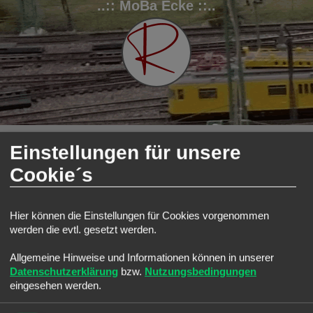
..:: MoBa Ecke ::..
FAQ
Registrieren
Anmelden
Einstellungen für unsere
S
Modellbahnforum
Forum
Grundlagen
Gleisplanung
Cookie´s
u
Gleisplanung
c
Suche
Erweiterte Such
Neues Thema
h
Hier können die Einstellungen für Cookies vorgenommen
1 Thema • Seite
1
von
1
e
werden die evtl. gesetzt werden.
Themen
Allgemeine Hinweise und Informationen können in unserer
Planung und Ausführung der Ebene 0
Datenschutzerklärung
bzw.
Nutzungsbedingungen
Letzter Beitrag von
Ralph
«
Fr 11. Mär 2022, 15:29
Antworten:
1
eingesehen werden.
Bewertung: 14.29%